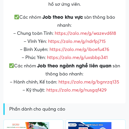
hồ sơ ứng viên.
Job theo khu vực
Các nhóm
sàn thông báo
nhanh:
– Chung toàn Tỉnh:
https://zalo.me/g/wazevd618
– Vĩnh Yên:
https://zalo.me/g/ndrfpj715
– Bình Xuyên:
https://zalo.me/g/iboefu476
– Phúc Yên:
https://zalo.me/g/uxsbbp341
Job theo ngành nghề liên quan
Các nhóm
sàn
thông báo nhanh:
– Hành chính, Kế toán:
https://zalo.me/g/bgnrzq135
– Kỹ thuật:
https://zalo.me/g/nusgqf429
Phần dành cho quảng cáo