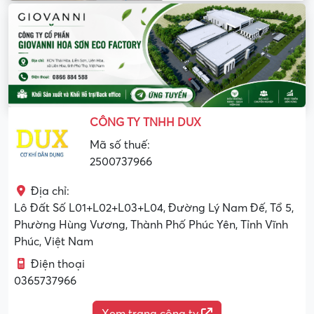
CÔNG TY TNHH DUX
Mã số thuế:
2500737966
Địa chỉ:
Lô Đất Số L01+L02+L03+L04, Đường Lý Nam Đế, Tổ 5,
Phường Hùng Vương, Thành Phố Phúc Yên, Tỉnh Vĩnh
Phúc, Việt Nam
Điện thoại
0365737966
Xem trang công ty