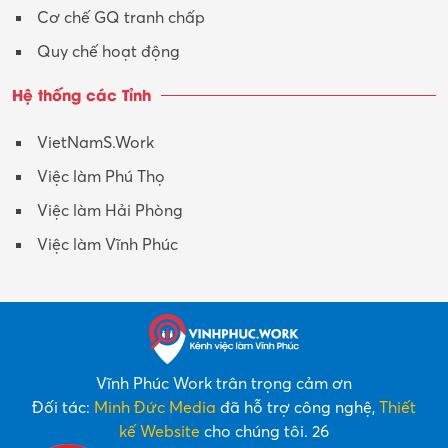
Cơ chế GQ tranh chấp
Quy chế hoạt động
Hệ thống các Tỉnh
VietNamS.Work
Việc làm Phú Thọ
Việc làm Hải Phòng
Việc làm Vĩnh Phúc
Vĩnh Phúc Work trân trọng cảm ơn
Đối tác:
Minh Đức Media
đã hỗ trợ công nghệ,
Thiết
kế Website
cho chúng tôi. 26