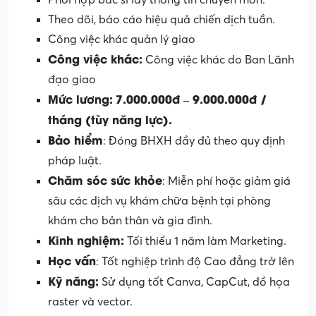
Phối hợp bác sĩ lấy thông tin chuyên môn.
Theo dõi, báo cáo hiệu quả chiến dịch tuần.
Công việc khác quản lý giao
Công việc khác:
Công việc khác do Ban Lãnh
đạo giao
Mức lương:
7.000.000đ – 9.000.000đ /
tháng (tùy năng lực).
Bảo hiểm
: Đóng BHXH đầy đủ theo quy định
pháp luật.
Chăm sóc sức khỏe
: Miễn phí hoặc giảm giá
sâu các dịch vụ khám chữa bệnh tại phòng
khám cho bản thân và gia đình.
Kinh nghiệm:
Tối thiểu 1 năm làm Marketing.
Học vấn
: Tốt nghiệp trình độ Cao đẳng trở lên
Kỹ năng:
Sử dụng tốt Canva, CapCut, đồ họa
raster và vector.