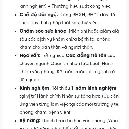
kinh nghiệm) + Thưởng hiệu suất công việc.
Chế độ đãi ngộ:
Đóng BHXH, BHYT đầy đủ
theo quy định pháp luật sau thử việc.
Chăm sóc sức khỏe:
Miễn phí hoặc giảm giá
sâu các dịch vụ khám chữa bệnh tại phòng
khám cho bản thân và người thân.
Học vấn:
Cao đẳng trở lên
Tốt nghiệp
các
chuyên ngành Quản trị nhân lực, Luật, Hành
chính văn phòng, Kế toán hoặc các ngành có
liên quan.
Kinh nghiệm:
1 năm kinh nghiệm
Tối thiểu
tại vị trí Hành chính Nhân sự tổng hợp (Ưu tiên
ứng viên từng làm việc tại các môi trường y tế,
phòng khám, bệnh viện).
Kỹ năng:
Thành thạo tin học văn phòng (Word,
Excel), kỹ năng giao tiếp tốt, nhanh nhẹn, khéo