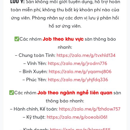
LƯU Ý:
Sàn không môi giới tuyển dụng, hỗ trợ hoàn
toàn miễn phí, không thu bất kỳ khoản phí nào của
ứng viên. Phòng nhân sự các đơn vị lưu ý phản hồi
hồ sơ ứng viên.
Job theo khu vực
Các nhóm
sàn thông báo
nhanh:
– Chung toàn Tỉnh:
https://zalo.me/g/tvxhld134
– Vĩnh Yên:
https://zalo.me/g/jrodrn776
– Bình Xuyên:
https://zalo.me/g/yqamvj806
– Phúc Yên:
https://zalo.me/g/yhjfdq336
Job theo ngành nghề liên quan
Các nhóm
sàn
thông báo nhanh:
– Hành chính, Kế toán:
https://zalo.me/g/fzhdow757
– Kỹ thuật:
https://zalo.me/g/ooeobi061