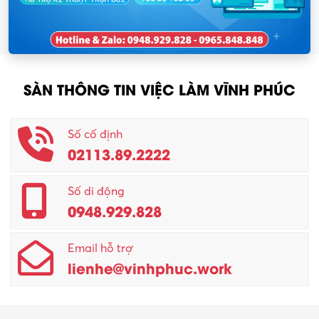
SÀN THÔNG TIN VIỆC LÀM VĨNH PHÚC
Số cố định
02113.89.2222
Số di động
0948.929.828
Email hỗ trợ
lienhe@vinhphuc.work