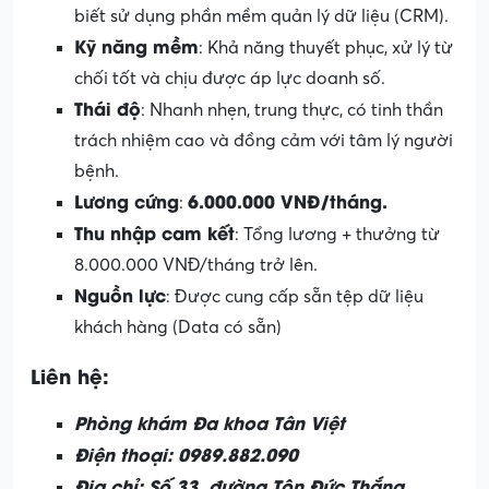
biết sử dụng phần mềm quản lý dữ liệu (CRM).
Kỹ năng mềm
: Khả năng thuyết phục, xử lý từ
chối tốt và chịu được áp lực doanh số.
Thái độ
: Nhanh nhẹn, trung thực, có tinh thần
trách nhiệm cao và đồng cảm với tâm lý người
bệnh.
Lương cứng
6.000.000 VNĐ/tháng.
:
Thu nhập cam kết
: Tổng lương + thưởng từ
8.000.000 VNĐ/tháng trở lên.
Nguồn lực
: Được cung cấp sẵn tệp dữ liệu
khách hàng (Data có sẵn)
Liên hệ:
Phòng khám Đa khoa Tân Việt
Điện thoại: 0989.882.090
Địa chỉ: Số 33, đường Tôn Đức Thắng,