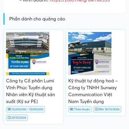
– Kinh doanh:
https://zalo.me/g/bkrnsx555
Phần dành cho quảng cáo
Công ty Cổ phần Lumi
Kỹ thuật tự động hoá –
Vĩnh Phúc Tuyển dụng
Công ty TNHH Sunway
Nhân viên Kỹ thuật sản
Communication Việt
xuất (Kỹ sư PE)
Nam Tuyển dụng
10,000,000 - 13,000,000
Thỏa thuận
Đến 30/10/2024
20/10/2024