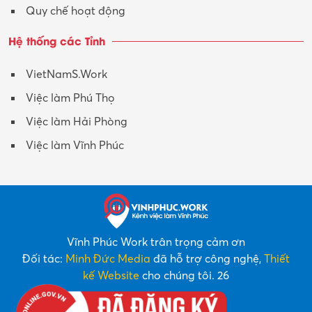
Quy chế hoạt động
Hệ thống các Tỉnh
VietNamS.Work
Việc làm Phú Thọ
Việc làm Hải Phòng
Việc làm Vĩnh Phúc
Vĩnh Phúc Work trân trọng cảm ơn
Đối tác:
Minh Đức Media
đã hỗ trợ công nghệ,
Thiết
kế Website
cho chúng tôi. 26