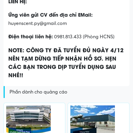
LIÊN HỆ:
Ứng viên gửi CV đến địa chỉ EMail:
huyenscent.py@gmail.com
Điện thoại liên hệ:
0981.813.433 (Phòng HCNS)
NOTE: CÔNG TY ĐÃ TUYỂN ĐỦ NGÀY 4/12
NÊN TẠM DỪNG TIẾP NHẬN HỒ SƠ. HẸN
CÁC BẠN TRONG DỊP TUYỂN DỤNG SAU
NHÉ!!
Phần dành cho quảng cáo