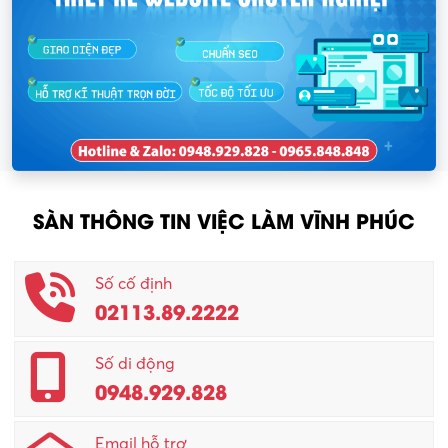
SÀN THÔNG TIN VIỆC LÀM VĨNH PHÚC
Số cố định
02113.89.2222
Số di động
0948.929.828
Email hỗ trợ