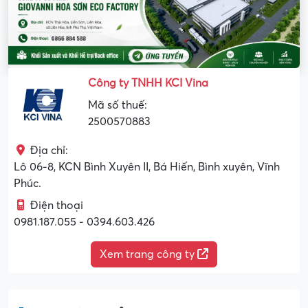
Công ty TNHH KCI Vina
Mã số thuế:
2500570883
Địa chỉ:
Lô 06-8, KCN Bình Xuyên II, Bá Hiến, Bình xuyên, Vĩnh
Phúc.
Điện thoại
0981.187.055 - 0394.603.426
Xem trang công ty