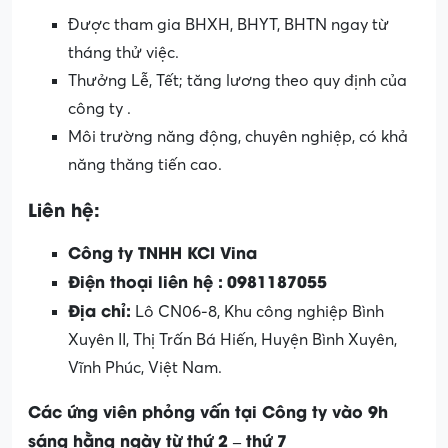
Được tham gia BHXH, BHYT, BHTN ngay từ
tháng thử việc.
Thưởng Lễ, Tết; tăng lương theo quy định của
công ty .
Môi trường năng động, chuyên nghiệp, có khả
năng thăng tiến cao.
Liên hệ:
Công ty TNHH KCI Vina
Điện thoại liên hệ :
0981187055
Địa chỉ:
Lô CN06-8, Khu công nghiệp Bình
Xuyên II, Thị Trấn Bá Hiến, Huyện Bình Xuyên,
Vĩnh Phúc, Việt Nam.
Các ứng viên phỏng vấn tại Công ty vào 9h
sáng hằng ngày từ thứ 2 – thứ 7