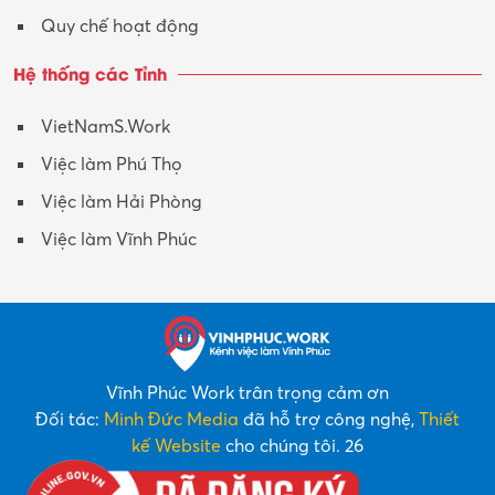
Quy chế hoạt động
Hệ thống các Tỉnh
VietNamS.Work
Việc làm Phú Thọ
Việc làm Hải Phòng
Việc làm Vĩnh Phúc
Vĩnh Phúc Work trân trọng cảm ơn
Đối tác:
Minh Đức Media
đã hỗ trợ công nghệ,
Thiết
kế Website
cho chúng tôi. 26