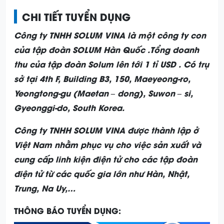
CHI TIẾT TUYỂN DỤNG
Công ty TNHH SOLUM VINA là một công ty con
của tập đoàn SOLUM Hàn Quốc .Tổng doanh
thu của tập đoàn Solum lên tới 1 tỉ USD . Có trụ
sở tại 4th F, Building B3, 150, Maeyeong-ro,
Yeongtong-gu (Maetan – dong), Suwon – si,
Gyeonggi-do, South Korea.
Công ty TNHH SOLUM VINA được thành lập ở
Việt Nam nhằm phục vụ cho việc sản xuất và
cung cấp linh kiện điện tử cho các tập đoàn
điện tử từ các quốc gia lớn như Hàn, Nhật,
Trung, Na Uy,…
THÔNG BÁO TUYỂN DỤNG: