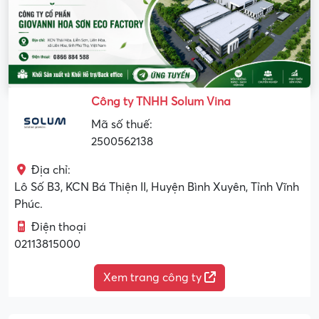
Công ty TNHH Solum Vina
Mã số thuế:
2500562138
Địa chỉ:
Lô Số B3, KCN Bá Thiện II, Huyện Bình Xuyên, Tỉnh Vĩnh
Phúc.
Điện thoại
02113815000
Xem trang công ty