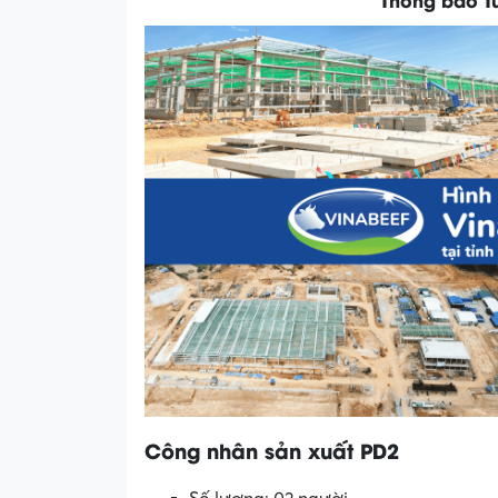
Công
nhân
sản
xuất
PD
2