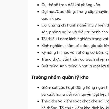
Cụ thể sẽ trao đổi khi phỏng vấn.
Đại học/Cao đẳng/Trung cấp chuyên n
quan khác.
Có Chứng chỉ hành nghề Thú y, kiến t
sóc, phòng ngừa và điều trị bệnh cho 
Tối thiểu 1 năm kinh nghiệm trong vai
Kinh nghiệm chăm sóc đàn gia súc lớ
Kỹ năng tin học văn phòng cơ bản, kỹ
Trung thực, cẩn thận, có trách nhiệm
Biết tiếng Anh, tiếng Nhật là một lợi 
Trưởng
nhóm
q
uản
lý
kho
Giám sát các hoạt động hàng ngày tr
và xuất hàng đối với nguyên vật liệu,
Theo dõi và kiểm soát chặt chẽ số lư
hệ thống; Tổ chức kiểm kho định kỳ, ki