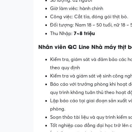
Số lượng: 02 người
Giờ làm viêc: hành chính
Công việc: Cắt tỉa, đóng gói thịt bò.
Đối tượng: Nam 18 ~ 50 tuổi, nữ 18 ~ 
7~8
triệu
Thu Nhập:
Nhân viên QC Line
Nhà máy thịt b
Kiểm tra, giám sát và đảm bảo các h
theo quy định
Kiểm tra và giám sát vệ sinh công ng
Báo cáo với trưởng phòng khi hoạt đ
quy trình không tuân thủ theo hoạt đ
Lập báo cáo tại giai đoạn sản xuất 
phòng.
Soạn thảo tài liệu và quy trình kiểm 
Tốt nghiệp cao đẳng đại học trở lên