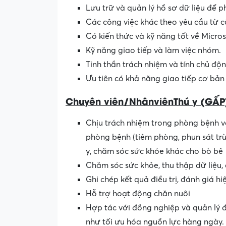
Lưu trữ và quản lý hồ sơ dữ liệu để p
Các công việc khác theo yêu cầu từ c
Có kiến thức và kỹ năng tốt về Microso
Kỹ năng giao tiếp và làm việc nhóm.
Tinh thần trách nhiệm và tính chủ độn
Ưu tiên có khả năng giao tiếp cơ bản
C
huyên
viên
/
Nhân
viên
Thú
y
(GẤP
Chịu trách nhiệm trong phòng bệnh và đ
phòng bệnh (tiêm phòng, phun sát trùn
y, chăm sóc sức khỏe khác cho bò bê
Chăm sóc sức khỏe, thu thập dữ liệu,
Ghi chép kết quả điều trị, đánh giá hiệ
Hỗ trợ hoạt động chăn nuôi
Hợp tác với đồng nghiệp và quản lý
như tối ưu hóa nguồn lực hàng ngày.