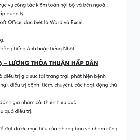
hục vụ công tác kiểm toán nội bộ và bên ngoài.
ấp quản lý.
ft Office, đặc biệt là Word và Excel.
g.
 bằng tiếng Anh hoặc tiếng Nhật
) – LƯƠNG THỎA THUẬN HẤP DẪN
iều trị gia súc tại trang trại: phát hiện bệnh,
g), điều trị bệnh (tiêm, chuyền), các hoạt động thú
 đánh giá nhằm cải thiện hiệu quả
u quả điều trị.
 để đạt được mục tiêu của phòng ban và nhóm cũng