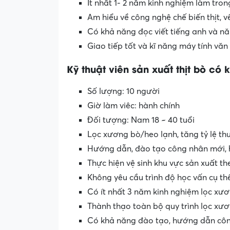
Ít nhất 1- 2 năm kinh nghiệm làm tron
Am hiểu về công nghệ chế biến thịt, v
Có khả năng đọc viết tiếng anh
và nă
Giao tiếp tốt và kĩ năng máy tính văn
Kỹ
thuật
viên
sản
xuất
thịt
bò
có
k
Số lượng: 10 người
Giờ làm viêc: hành chính
Đối tượng: Nam 18 ~ 40 tuổi
Lọc xương bò/heo lạnh, tăng tỷ lệ thu
Hướng dẫn, đào tạo công nhân mới, h
Thực hiện vệ sinh khu vực sản xuất t
Không yêu cầu trình độ học vấn cụ th
Có ít nhất 3 năm kinh nghiệm lọc xư
Thành thạo toàn bộ quy trình lọc xươn
Có khả năng đào tạo, hướng dẫn công 