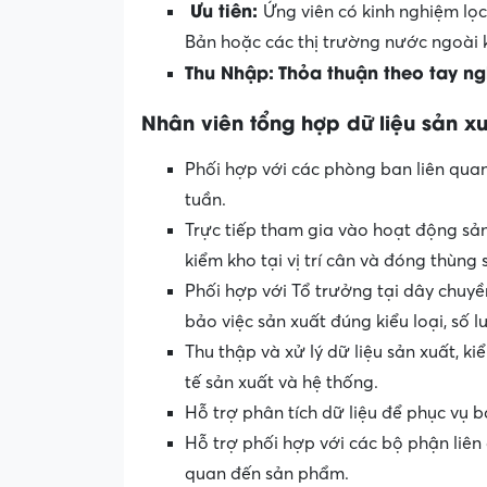
Ưu
tiên
:
Ứng viên có kinh nghiệm lọ
Bản hoặc các thị trường nước ngoài 
Thu
Nhập
:
Thỏa
thuận
theo
tay
ng
Nhân
viên
tổng
hợp
dữ
liệu
sản
xu
Phối hợp với các phòng ban liên qua
tuần.
Trực tiếp tham gia vào hoạt động sản
kiểm kho tại vị trí cân và đóng thùng
Phối hợp với Tổ trưởng tại dây chuy
bảo việc sản xuất đúng kiểu loại, số
Thu thập và xử lý dữ liệu sản xuất, ki
tế sản xuất và hệ thống.
Hỗ trợ phân tích dữ liệu để phục vụ 
Hỗ trợ phối hợp với các bộ phận liên 
quan đến sản phẩm.