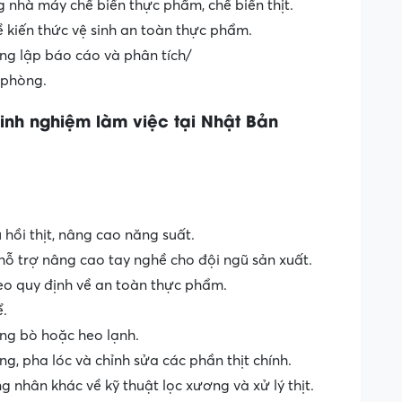
g nhà máy chế biến thực phẩm, chế biến thịt.
ề kiến thức vệ sinh an toàn thực phẩm.
ng lập báo cáo và phân tích/
 phòng.
inh
nghiệm
làm
việc
tại
Nhật
Bản
 hồi thịt, nâng cao năng suất.
ỗ trợ nâng cao tay nghề cho đội ngũ sản xuất.
heo quy định về an toàn thực phẩm.
ể.
ơng bò hoặc heo lạnh.
g, pha lóc và chỉnh sửa các phần thịt chính.
nhân khác về kỹ thuật lọc xương và xử lý thịt.