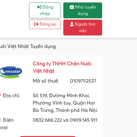
Đăng
Nhà tuyển
nhập
dụng
Đăng ký
Người tìm
việc
uôi Việt Nhật Tuyển dụng
Công ty TNHH Chăn Nuôi
Việt Nhật
Mã số thuế:
0109752537
Địa chỉ:
Số 519, Đường Minh Khai,
Phường Vĩnh tuy, Quận Hai
Bà Trưng, Thành phố Hà Nội.
Điện
0832.666.222 và 0909.145.911
hoại