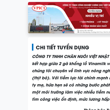
CHI TIẾT TUYỂN DỤNG
CÔNG TY TNHH CHĂN NUÔI VIỆT NHẬT 
kết hợp giữa 2 gã khổng lồ
Vinamilk v
chúng tôi chuyên về lĩnh vực nông ng
(thịt bò). Với tiềm lực tài chính mạnh
ty mẹ, hứa hẹn sẽ có những bước phát 
một môi trường làm việc nhiều tiềm 
tìm công việc ổn định, mức lương hấp 
Thông báo T