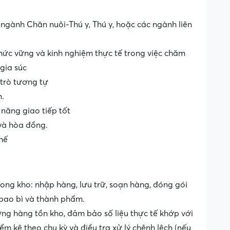
gành Chăn nuôi-Thú y, Thú y, hoặc các ngành liên
hức vững và kinh nghiệm thực tế trong việc chăm
gia súc
 trò tương tự
n.
 năng giao tiếp tốt
 và hòa đồng.
thế
ong kho: nhập hàng, lưu trữ, soạn hàng, đóng gói
 bao bì và thành phẩm.
ợng hàng tồn kho, đảm bảo số liệu thực tế khớp với
ểm kê theo chu kỳ và điều tra xử lý chênh lệch (nếu