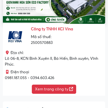
Công ty TNHH KCI Vina
Mã số thuế:
2500570883
Địa chỉ:
Lô 06-8, KCN Bình Xuyên II, Bá Hiến, Bình xuyên, Vĩnh
Phúc.
Điện thoại
0981.187.055 - 0394.603.426
Xem trang công ty