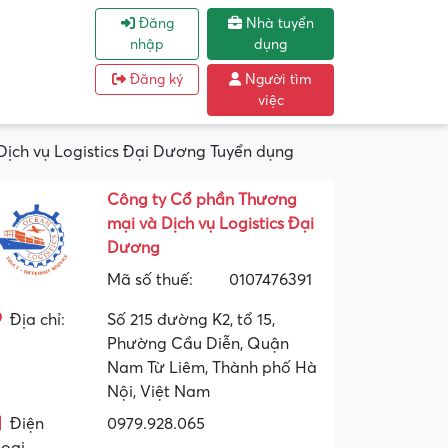
Đăng
Nhà tuyển
nhập
dụng
Đăng ký
Người tìm
việc
Dịch vụ Logistics Đại Dương Tuyển dụng
Công ty Cổ phần Thương
mại và Dịch vụ Logistics Đại
Dương
Mã số thuế:
0107476391
Địa chỉ:
Số 215 đường K2, tổ 15,
Phường Cầu Diễn, Quận
Nam Từ Liêm, Thành phố Hà
Nội, Việt Nam
Điện
0979.928.065