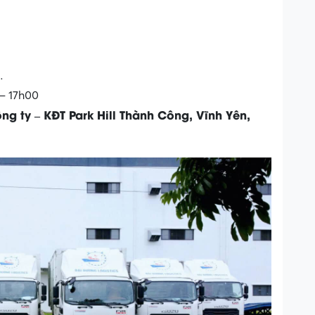
…
 – 17h00
g ty – KĐT Park Hill Thành Công, Vĩnh Yên,