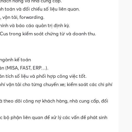
 khách hàng và nhà cung cấp.
h toán và đối chiếu số liệu liên quan.
, vận tải, forwarding.
hính và báo cáo quản trị định kỳ.
 Cus trong kiểm soát chứng từ và doanh thu.
 ngành kế toán
n (MISA, FAST, ERP…).
n tích số liệu và phối hợp công việc tốt.
hí vận tải cho từng chuyến xe; kiểm soát các chi phí
và theo dõi công nợ khách hàng, nhà cung cấp, đối
ác bộ phận liên quan để xử lý các vấn đề phát sinh