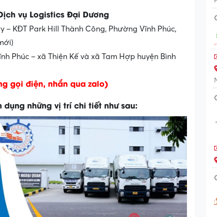
ịch vụ Logistics Đại Dương
 – KĐT Park Hill Thành Công, Phường Vĩnh Phúc,
mới)
h Phúc – xã Thiện Kế và xã Tam Hợp huyện Bình
g gọi điện, nhắn qua zalo)
 dụng những vị trí chi tiết như sau: