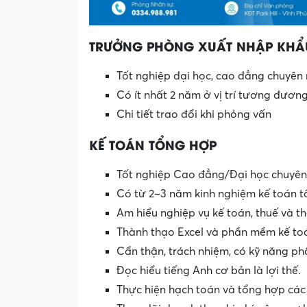
TRƯỞNG PHÒNG XUẤT NHẬP KHẨ
Tốt nghiệp đại học, cao đẳng chuyên
Có ít nhất 2 năm ở vị trí tương đươn
Chi tiết trao đổi khi phỏng vấn
KẾ TOÁN TỔNG HỢP
Tốt nghiệp Cao đẳng/Đại học chuyên 
Có từ 2–3 năm kinh nghiệm kế toán 
Am hiểu nghiệp vụ kế toán, thuế và th
Thành thạo Excel và phần mềm kế toá
Cẩn thận, trách nhiệm, có kỹ năng phâ
Đọc hiểu tiếng Anh cơ bản là lợi thế.
Thực hiện hạch toán và tổng hợp các 