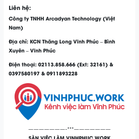
Liên hệ:
Công ty TNHH Arcadyan Technology (Việt
Nam)
Địa chỉ: KCN Thăng Long Vĩnh Phúc – Bình
Xuyên – Vĩnh Phúc
Điện thoại: 02113.858.666 (Ext: 32161) &
0397580197 & 0911893228
———————-***———————
SÀN VIỆC LÀM VINHPHUC.WORK