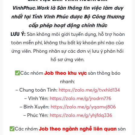
VinhPhuc.Work là Sàn thông tin việc làm duy
nhất tại Tỉnh Vĩnh Phúc được Bộ Công thương
cấp phép hoạt động chính thức
LƯU Ý:
Sàn không môi giới tuyển dụng, hỗ trợ hoàn
toàn miễn phí, không thu bất kỳ khoản phí nào của
ứng viên. Phòng nhân sự các đơn vị lưu ý phản hồi
hồ sơ ứng viên.
Job theo khu vực
Các nhóm
sàn thông báo
nhanh:
– Chung toàn Tỉnh:
https://zalo.me/g/tvxhld134
– Vĩnh Yên:
https://zalo.me/g/jrodrn776
– Bình Xuyên:
https://zalo.me/g/yqamvj806
– Phúc Yên:
https://zalo.me/g/yhjfdq336
Job theo ngành nghề liên quan
Các nhóm
sàn