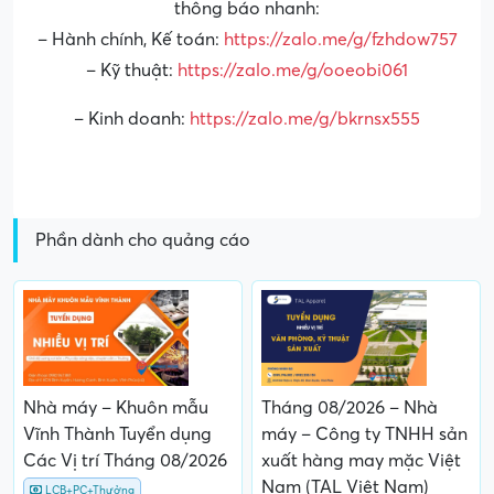
thông báo nhanh:
– Hành chính, Kế toán:
https://zalo.me/g/fzhdow757
– Kỹ thuật:
https://zalo.me/g/ooeobi061
– Kinh doanh:
https://zalo.me/g/bkrnsx555
Phần dành cho quảng cáo
Nhà máy – Khuôn mẫu
Tháng 08/2026 – Nhà
Vĩnh Thành Tuyển dụng
máy – Công ty TNHH sản
Các Vị trí Tháng 08/2026
xuất hàng may mặc Việt
Nam (TAL Việt Nam)
LCB+PC+Thưởng