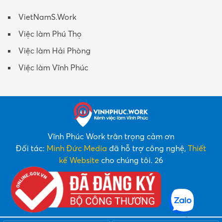
VietNamS.Work
Việc làm Phú Thọ
Việc làm Hải Phòng
Việc làm Vĩnh Phúc
Vĩnh Phúc Work trân trọng cảm ơn
Đối tác:
Minh Đức Media
đã hỗ trợ công nghệ,
Thiết
kế Website
cho chúng tôi. 26