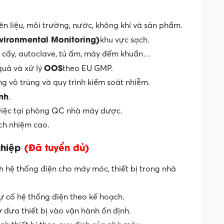
ên liệu, môi trường, nước, không khí và sản phẩm.
vironmental Monitoring)
khu vực sạch.
 tủ cấy, autoclave, tủ ấm, máy đếm khuẩn…
OOS
quả và xử lý
theo EU GMP.
g vô trùng và quy trình kiểm soát nhiễm.
inh
.
 việc tại phòng QC nhà máy dược.
ách nhiệm cao.
ghiệp
(Đã tuyển đủ)
h hệ thống điện cho máy móc, thiết bị trong nhà
sự cố hệ thống điện theo kế hoạch.
ợ đưa thiết bị vào vận hành ổn định.