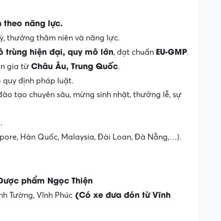
 theo năng lực.
kỳ, thưởng thâm niên và năng lực.
 trùng hiện đại, quy mô lớn
EU-GMP
, đạt chuẩn
.
Châu Âu, Trung Quốc
ên gia từ
.
 quy định pháp luật.
đào tạo chuyên sâu, mừng sinh nhật, thưởng lễ, sự
m
.
pore, Hàn Quốc, Malaysia, Đài Loan, Đà Nẵng,…).
 Dược phẩm Ngọc Thiện
(Có xe đưa đón từ Vĩnh
nh Tường, Vĩnh Phúc