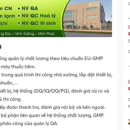
)
hống quản lý chất lượng theo tiêu chuẩn EU-GMP
 máy thuốc tiêm.
trong quá trình thi công nhà xưởng, lắp đặt thiết bị,
 khuẩn,…
ết bị, hệ thống (DQ/IQ/OQ/PQ), đánh giá rủi ro và
& thi công.
tiếp đoàn thanh tra, đánh giá nội bộ và bên ngoài.
bộ phận liên quan về hệ thống chất lượng, GMP.
ự phân công của quản lý QA.