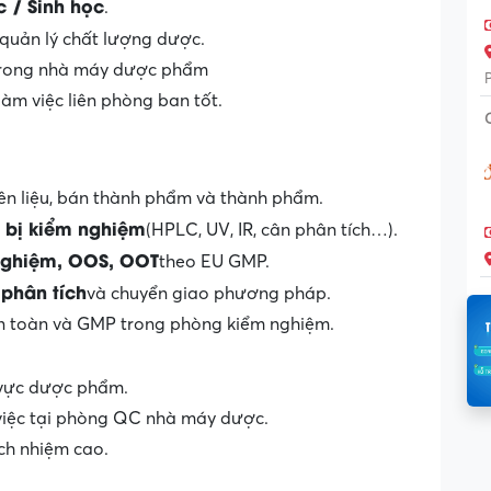
 / Sinh học
.
 quản lý chất lượng dược.
 trong nhà máy dược phẩm
làm việc liên phòng ban tốt.
ên liệu, bán thành phẩm và thành phẩm.
t bị kiểm nghiệm
(HPLC, UV, IR, cân phân tích…).
nghiệm, OOS, OOT
theo EU GMP.
phân tích
và chuyển giao phương pháp.
an toàn và GMP trong phòng kiểm nghiệm.
 vực dược phẩm.
 việc tại phòng QC nhà máy dược.
ách nhiệm cao.