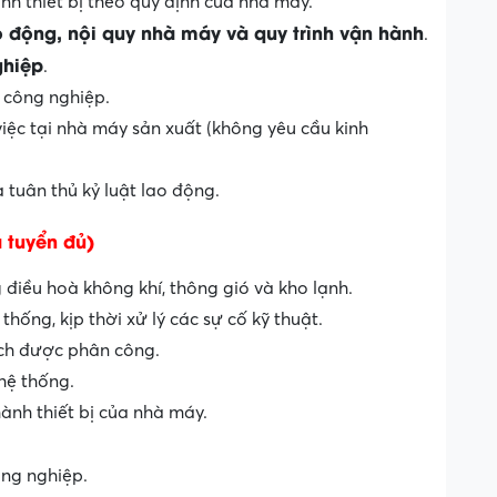
ành thiết bị theo quy định của nhà máy.
o động, nội quy nhà máy và quy trình vận hành
.
ghiệp
.
 công nghiệp.
việc tại nhà máy sản xuất (không yêu cầu kinh
 tuân thủ kỷ luật lao động.
 tuyển đủ)
 điều hoà không khí, thông gió và kho lạnh.
hống, kịp thời xử lý các sự cố kỹ thuật.
ạch được phân công.
hệ thống.
ành thiết bị của nhà máy.
ông nghiệp.