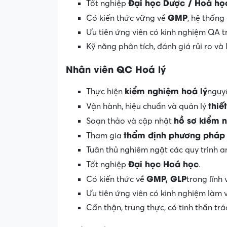
Đại học Dược / Hoá học
Tốt nghiệp
GMP
Có kiến thức vững về
, hệ thống
Ưu tiên ứng viên có kinh nghiệm QA
Kỹ năng phân tích, đánh giá rủi ro và 
Nhân viên QC Hoá lý
kiểm nghiệm hoá lý
Thực hiện
nguy
thiế
Vận hành, hiệu chuẩn và quản lý
hồ sơ kiểm 
Soạn thảo và cập nhật
thẩm định phương pháp 
Tham gia
Tuân thủ nghiêm ngặt các quy trình 
Đại học Hoá học
Tốt nghiệp
.
GMP, GLP
Có kiến thức về
trong lĩnh
Ưu tiên ứng viên có kinh nghiệm làm
Cẩn thận, trung thực, có tinh thần tr