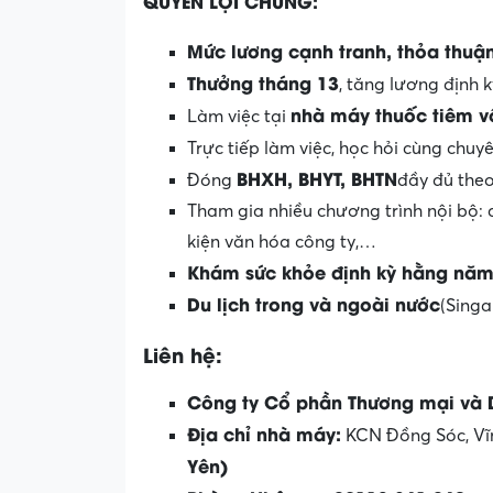
QUYỀN LỢI CHUNG:
Mức lương cạnh tranh, thỏa thuận
Thưởng tháng 13
, tăng lương định 
nhà máy thuốc tiêm vô
Làm việc tại
Trực tiếp làm việc, học hỏi cùng chuy
BHXH, BHYT, BHTN
Đóng
đầy đủ theo
Tham gia nhiều chương trình nội bộ: 
kiện văn hóa công ty,…
Khám sức khỏe định kỳ hằng nă
Du lịch trong và ngoài nước
(Singa
Liên hệ:
Công ty Cổ phần Thương mại và
Địa chỉ nhà máy:
KCN Đồng Sóc, Vĩ
Yên)