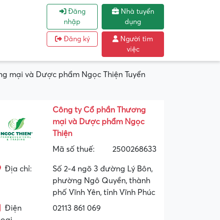
Đăng
Nhà tuyển
nhập
dụng
Đăng ký
Người tìm
việc
ơng mại và Dược phẩm Ngọc Thiện Tuyển
Công ty Cổ phần Thương
mại và Dược phẩm Ngọc
Thiện
Mã số thuế:
2500268633
Địa chỉ:
Số 2-4 ngõ 3 đường Lý Bôn,
phường Ngô Quyền, thành
phố Vĩnh Yên, tỉnh Vĩnh Phúc
Điện
02113 861 069