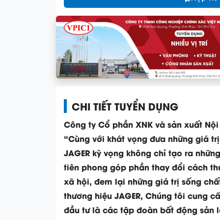
CHI TIẾT TUYỂN DỤNG
Công ty Cổ phần XNK và sản xuất Nội 
“Cùng với khát vọng đưa những giá trị
JAGER kỳ vọng không chỉ tạo ra nhữn
tiên phong góp phần thay đổi cách thứ
xã hội, đem lại những giá trị sống c
thương hiệu JAGER, Chúng tôi cung câ
đầu tư là các tập đoàn bất động sả