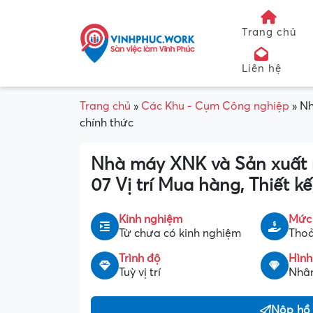
Trang chủ
Liên hệ
Trang chủ
»
Các Khu - Cụm Công nghiệp
»
Nh
chính thức
Nhà máy XNK và Sản xuất n
07 Vị trí Mua hàng, Thiết 
Kinh nghiệm
Mức
Từ chưa có kinh nghiệm
Thoả
Trình độ
Hình
Tuỳ vị trí
Nhân
Nộp hồ