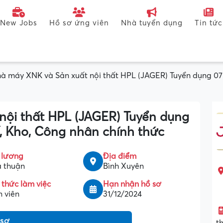
New Jobs
Hồ sơ ứng viên
Nhà tuyển dụng
Tin tức
à máy XNK và Sản xuất nội thất HPL (JAGER) Tuyển dụng 07 V
ội thất HPL (JAGER) Tuyển dụng
kế, Kho, Công nhân chính thức
 lương
Địa điểm
 thuận
Bình Xuyên
 thức làm việc
Hạn nhận hồ sơ
 viên
31/12/2024
 sơ