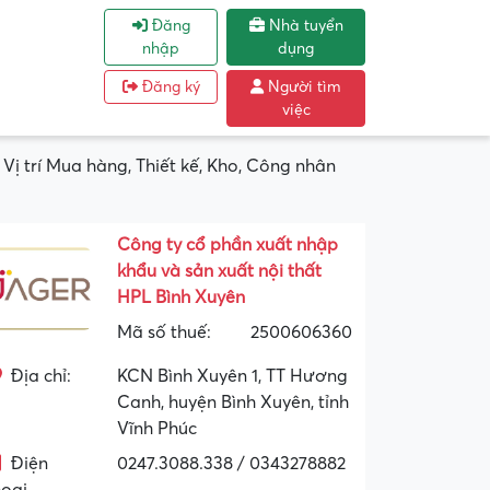
Đăng
Nhà tuyển
nhập
dụng
Đăng ký
Người tìm
việc
ị trí Mua hàng, Thiết kế, Kho, Công nhân
Công ty cổ phần xuất nhập
khẩu và sản xuất nội thất
HPL Bình Xuyên
Mã số thuế:
2500606360
Địa chỉ:
KCN Bình Xuyên 1, TT Hương
Canh, huyện Bình Xuyên, tỉnh
Vĩnh Phúc
Điện
0247.3088.338 / 0343278882