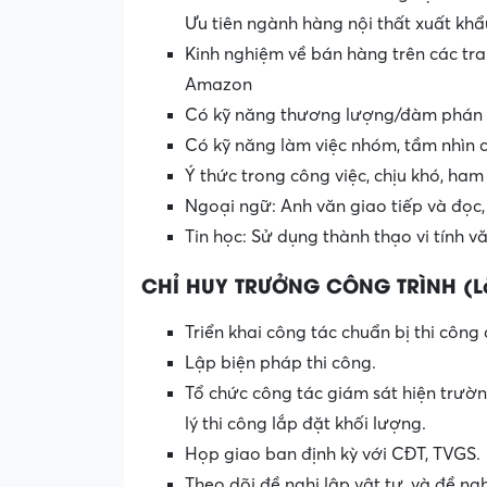
Ưu tiên ngành hàng nội thất xuất khẩ
Kinh nghiệm về bán hàng trên các tr
Amazon
Có kỹ năng thương lượng/đàm phán và
Có kỹ năng làm việc nhóm, tầm nhìn c
Ý thức trong công việc, chịu khó, ham
Ngoại ngữ: Anh văn giao tiếp và đọc, v
Tin học: Sử dụng thành thạo vi tính 
CHỈ HUY TRƯỞNG CÔNG TRÌNH (Là
Triển khai công tác chuẩn bị thi công
Lập biện pháp thi công.
Tổ chức công tác giám sát hiện trường
lý thi công lắp đặt khối lượng.
Họp giao ban định kỳ với CĐT, TVGS.
Theo dõi đề nghị lập vật tư, và đề ng