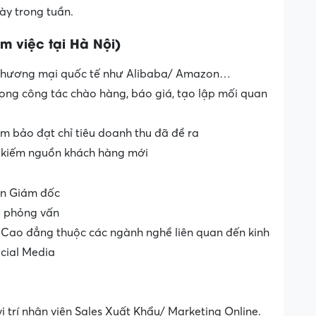
ày trong tuần.
m việc tại Hà Nội)
ang thương mại quốc tế như Alibaba/ Amazon…
rong công tác chào hàng, báo giá, tạo lập mối quan
m bảo đạt chỉ tiêu doanh thu đã đề ra
m kiếm nguồn khách hàng mới
an Giám đốc
hi phỏng vấn
/ Cao đẳng thuộc các ngành nghề liên quan đến kinh
ocial Media
vị trí nhân viên Sales Xuất Khẩu/ Marketing Online.