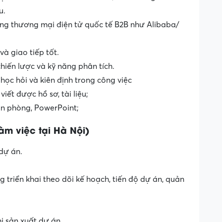
u.
ang thương mại điện tử quốc tế B2B như Alibaba/
 giao tiếp tốt.
hiến lược và kỹ năng phân tích.
 học hỏi và kiên định trong công việc
iết được hồ sơ, tài liệu;
văn phòng, PowerPoint;
m việc tại Hà Nội)
 dự án.
 triển khai theo dõi kế hoạch, tiến độ dự án, quản
hị sản xuất dự án.