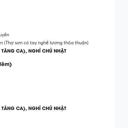
ruyền
lên (Thợ sơn có tay nghề lương thỏa thuận)
 TĂNG CA), NGHỈ CHỦ NHẬT
đêm)
 TĂNG CA), NGHỈ CHỦ NHẬT