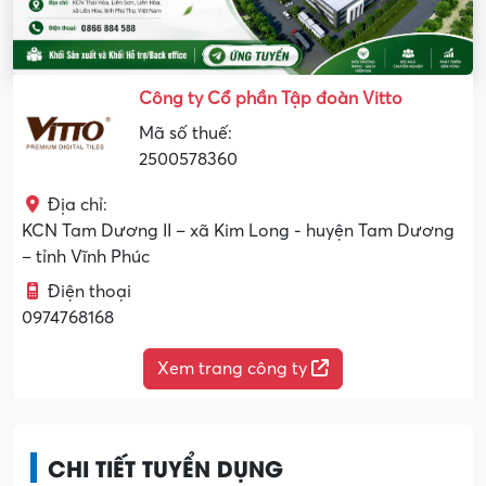
Công ty Cổ phần Tập đoàn Vitto
Mã số thuế:
2500578360
Địa chỉ:
KCN Tam Dương II – xã Kim Long - huyện Tam Dương
– tỉnh Vĩnh Phúc
Điện thoại
0974768168
Xem trang công ty
CHI TIẾT TUYỂN DỤNG