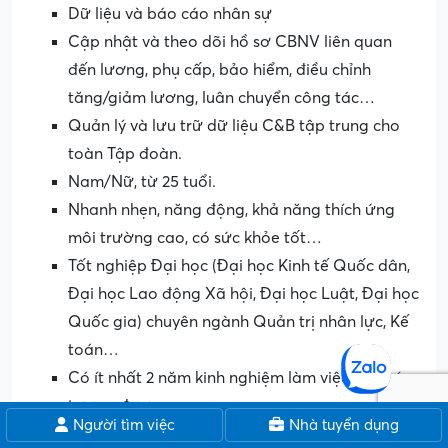
Dữ liệu và báo cáo nhân sự
Cập nhật và theo dõi hồ sơ CBNV liên quan
đến lương, phụ cấp, bảo hiểm, điều chỉnh
tăng/giảm lương, luân chuyển công tác…
Quản lý và lưu trữ dữ liệu C&B tập trung cho
toàn Tập đoàn.
Nam/Nữ, từ 25 tuổi.
Nhanh nhẹn, năng động, khả năng thích ứng
môi trường cao, có sức khỏe tốt…
Tốt nghiệp Đại học (Đại học Kinh tế Quốc dân,
Đại học Lao động Xã hội, Đại học Luật, Đại học
Quốc gia) chuyên ngành Quản trị nhân lực, Kế
toán…
Có ít nhất 2 năm kinh nghiệm làm việc ở vị trí
tương đương.
Người tìm việc
Nhà tuyển dụng
Có kỹ năng giao tiếp tốt, Khả năng đánh giá và