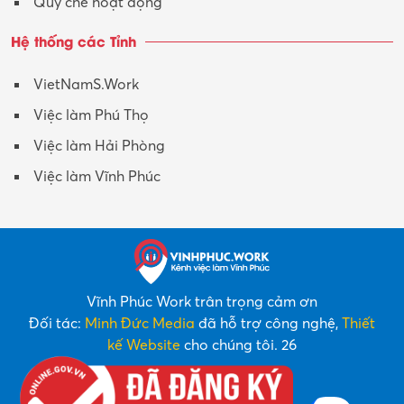
Quy chế hoạt động
Hệ thống các Tỉnh
VietNamS.Work
Việc làm Phú Thọ
Việc làm Hải Phòng
Việc làm Vĩnh Phúc
Vĩnh Phúc Work trân trọng cảm ơn
Đối tác:
Minh Đức Media
đã hỗ trợ công nghệ,
Thiết
kế Website
cho chúng tôi. 26