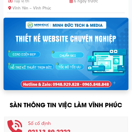
Tùy vị trí
6 ngày trước
Vĩnh Yên – Vĩnh Phúc
SÀN THÔNG TIN VIỆC LÀM VĨNH PHÚC
Số cố định
02113.89.2222