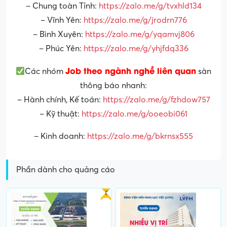
– Chung toàn Tỉnh:
https://zalo.me/g/tvxhld134
– Vĩnh Yên:
https://zalo.me/g/jrodrn776
– Bình Xuyên:
https://zalo.me/g/yqamvj806
– Phúc Yên:
https://zalo.me/g/yhjfdq336
Job theo ngành nghề liên quan
Các nhóm
sàn
thông báo nhanh:
– Hành chính, Kế toán:
https://zalo.me/g/fzhdow757
– Kỹ thuật:
https://zalo.me/g/ooeobi061
– Kinh doanh:
https://zalo.me/g/bkrnsx555
Phần dành cho quảng cáo
Gấp