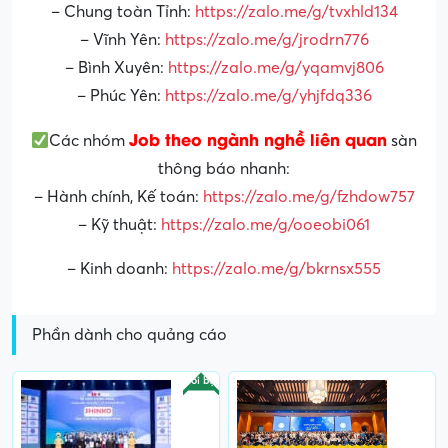
– Chung toàn Tỉnh:
https://zalo.me/g/tvxhld134
– Vĩnh Yên:
https://zalo.me/g/jrodrn776
– Bình Xuyên:
https://zalo.me/g/yqamvj806
– Phúc Yên:
https://zalo.me/g/yhjfdq336
Job theo ngành nghề liên quan
Các nhóm
sàn
thông báo nhanh:
– Hành chính, Kế toán:
https://zalo.me/g/fzhdow757
– Kỹ thuật:
https://zalo.me/g/ooeobi061
– Kinh doanh:
https://zalo.me/g/bkrnsx555
Phần dành cho quảng cáo
Nổi bật