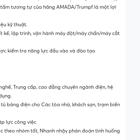
i tấm tương tự của hãng AMADA/Trumpf là một lợi
iệu kỹ thuật.
ết kế, lập trình, vận hành máy đột/máy chấn/máy cắt
được kiểm tra năng lực đầu vào và đào tạo
nghề, Trung cấp, cao đẳng chuyên ngành điện, hệ
dụng.
 tủ bảng điện cho Các tòa nhà, khách sạn, trạm biến
áp lực công việc
iệc theo nhóm tốt, Nhanh nhậy phán đoán tình huống