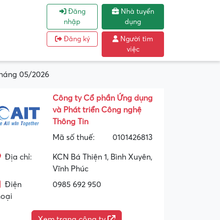
Đăng
Nhà tuyển
nhập
dụng
Đăng ký
Người tìm
việc
Tháng 05/2026
Công ty Cổ phần Ứng dụng
và Phát triển Công nghệ
Thông Tin
Mã số thuế:
0101426813
Địa chỉ:
KCN Bá Thiện 1, Bình Xuyên,
Vĩnh Phúc
Điện
0985 692 950
hoại
Xem trang công ty