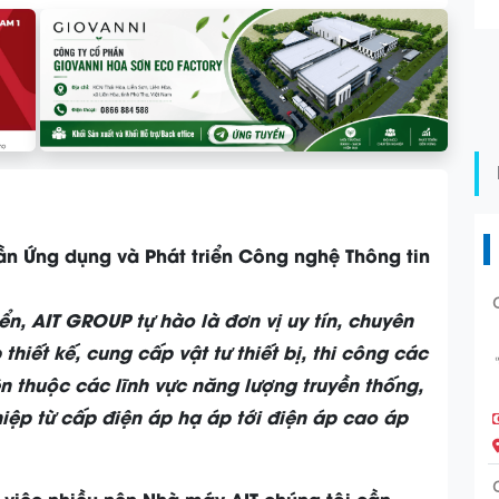
ần Ứng dụng và Phát triển Công nghệ Thông tin
ển, AIT GROUP tự hào là đơn vị uy tín, chuyên
thiết kế, cung cấp vật tư thiết bị, thi công các
n thuộc các lĩnh vực năng lượng truyền thống,
iệp từ cấp điện áp hạ áp tới điện áp cao áp
việc nhiều nên Nhà máy AIT chúng tôi cần