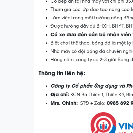
Có bếp ăn tại nhà máy với chi phí 35
Tham gia các lớp đào tạo nâng cao k
Làm việc trong môi trường năng độn
Được hưởng đầy đủ BHXH, BHYT, BHTN
Có xe đưa đón cán bộ nhân viên t
Biết chơi thể thao, bóng đá là một lợi
Nhà máy có đội bóng đá chuyên nghiệ
Hàng năm, công ty có 2-3 giải Bóng đ
Thông tin liên hệ:
Công ty Cổ phần Ứng dụng và Phá
Địa chỉ:
KCN Bá Thiện 1, Thiện Kế, Bì
Mrs. Chinh:
0985 692 
STĐ + Zalo: