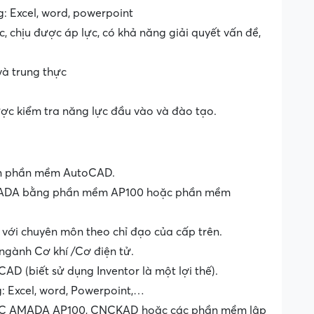
 Excel, word, powerpoint
c, chịu được áp lực, có khả năng giải quyết vấn đề,
 và trung thực
được kiểm tra năng lực đầu vào và đào tạo.
trên phần mềm AutoCAD.
AMADA bằng phần mềm AP100 hoặc phần mềm
 với chuyên môn theo chỉ đạo của cấp trên.
ngành Cơ khí /Cơ điện tử.
D (biết sử dụng Inventor là một lợi thế).
 Excel, word, Powerpoint,…
NC AMADA AP100, CNCKAD hoặc các phần mềm lập