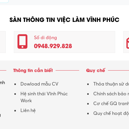
SÀN THÔNG TIN VIỆC LÀM VĨNH PHÚC
Số di động
0948.929.828
Thông tin cần biết
Quy chế
inh
Dowload mẫu CV
Thỏa thuận sử 
Hệ sinh thái Vĩnh Phúc
Chính sách bảo
Work
Cơ chế GQ tran
Liên hệ
Quy chế hoạt đ
g