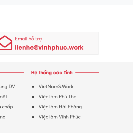
Email hỗ trợ
lienhe@vinhphuc.work
Hệ thống các Tỉnh
dụng DV
VietNamS.Work
 mật
Việc làm Phú Thọ
h chấp
Việc làm Hải Phòng
ộng
Việc làm Vĩnh Phúc