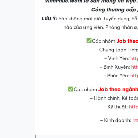
VinhPhuc.Work là Sàn thông tin việc
Công thương cấp 
LƯU Ý:
Sàn không môi giới tuyển dụng, hỗ 
nào của ứng viên. Phòng nhân sự 
Job the
Các nhóm
– Chung toàn Tỉnh
– Vĩnh Yên:
htt
– Bình Xuyên:
ht
– Phúc Yên:
htt
Job theo ngành
Các nhóm
– Hành chính, Kế toá
– Kỹ thuật:
htt
– Kinh doanh:
ht