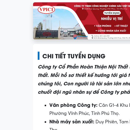
CHI TIẾT TUYỂN DỤNG
Công ty Cổ Phần Hoàn Thiện Nội Thất 5
thất. Mỗi hồ sơ thiết kế hướng tới giá
chúng tôi, Con người là tài sản lớn nh
chuốt đội ngũ nhân sự để Công ty phát
Văn phòng Công ty:
Căn G1-4 Khu 
Phường Vĩnh Phúc, Tỉnh Phú Thọ.
Nhà máy sản xuất:
Duy Phiên, Tam 
Thọ