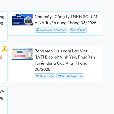
ông
Nhà máy- Công ty TNHH SOLUM
ng
VINA Tuyển dụng Tháng 08/2026
10.000.000-15.000.000
9/10/2024
Gấp
Bệnh viện Hữu nghị Lạc Việt
m)
(LVFH) cơ sở Vĩnh Yên, Phúc Yên
Tuyển dụng Các Vị trí Tháng
08/2026
Thoả thuận
Đến khi tuyển đủ
WA
ng