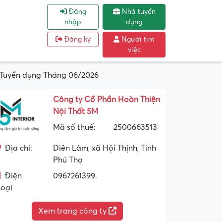
Đăng
Nhà tuyển
nhập
dụng
Đăng ký
Người tìm
việc
 Tuyển dụng Tháng 06/2026
Công ty Cổ Phần Hoàn Thiện
Nội Thất 5M
Mã số thuế:
2500663513
Địa chỉ:
Diên Lâm, xã Hội Thịnh, Tỉnh
Phú Thọ
Điện
0967261399.
hoại
Xem trang công ty