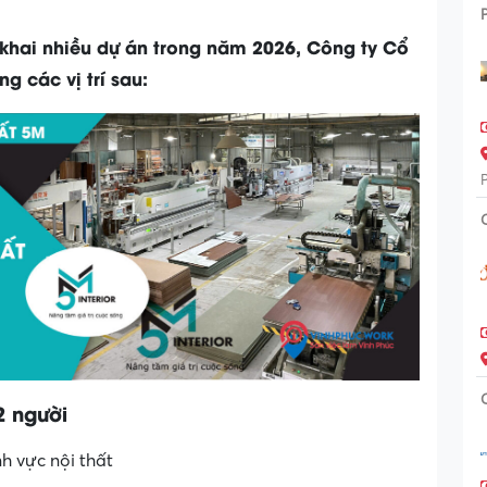
 khai nhiều dự án trong năm 2026, Công ty Cổ
g các vị trí sau:
2 người
nh vực nội thất