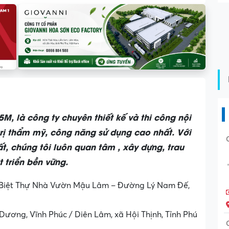
M, là công ty chuyên thiết kế và thi công nội
 trị thẩm mỹ, công năng sử dụng cao nhất. Với
ất, chúng tôi luôn quan tâm , xây dựng, trau
 triển bền vững.
Biệt Thự Nhà Vườn Mậu Lâm – Đường Lý Nam Đế,
Dương, Vĩnh Phúc / Diên Lâm, xã Hội Thịnh, Tỉnh Phú