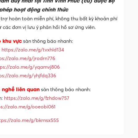
 làm duy nhất tại Tỉnh Vĩnh Phúc (cũ) được Bộ
phép hoạt động chính thức
trợ hoàn toàn miễn phí, không thu bất kỳ khoản phí
các đơn vị lưu ý phản hồi hồ sơ ứng viên.
o khu vực
sàn thông báo nhanh:
:
https://zalo.me/g/tvxhld134
ps://zalo.me/g/jrodrn776
tps://zalo.me/g/yqamvj806
ps://zalo.me/g/yhjfdq336
 nghề liên quan
sàn thông báo nhanh:
n:
https://zalo.me/g/fzhdow757
ps://zalo.me/g/ooeobi061
tps://zalo.me/g/bkrnsx555