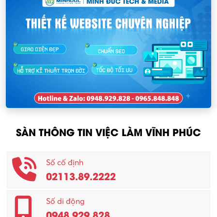
SÀN THÔNG TIN VIỆC LÀM VĨNH PHÚC
Số cố định
02113.89.2222
Số di động
0948.929.828