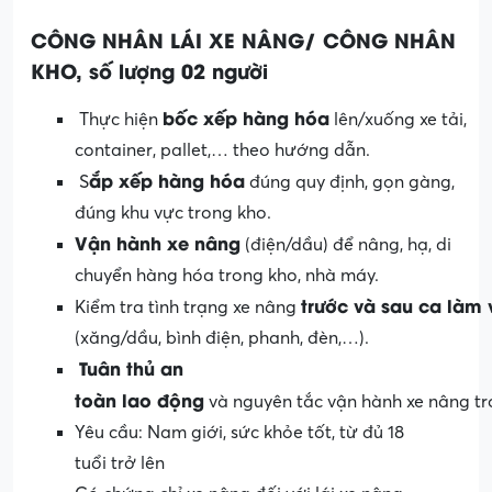
C
ÔNG
NH
ÂN
L
ÁI
XE N
ÂN
G/ C
Ô
NG NH
ÂN
KHO,
s
ố
lư
ợng
02
ngư
ời
bốc
xếp
hàng
hóa
Thực hiện
lên/xuống xe tải,
container, pallet,… theo hướng dẫn.
ắp
xếp
hàng
hóa
S
đúng quy định, gọn gàng,
đúng khu vực trong kho.
Vận
hành
xe
nâng
(điện/dầu) để nâng, hạ, di
chuyển hàng hóa trong kho, nhà máy.
trước
và
sau
ca
làm
Kiểm tra tình trạng xe nâng
(xăng/dầu, bình điện, phanh, đèn,…).
Tuân
thủ
an
toàn
lao
động
và nguyên tắc vận hành xe nâng t
Yêu cầu: Nam giới, sức khỏe tốt, từ đủ 18
tuổi trở lên