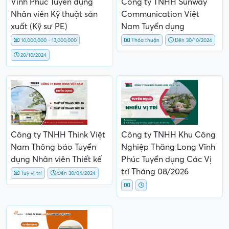
Vĩnh Phúc Tuyển dụng
Công ty TNHH Sunway
Nhân viên Kỹ thuật sản
Communication Việt
xuất (Kỹ sư PE)
Nam Tuyển dụng
10,000,000 - 13,000,000
Thỏa thuận
Đến 30/10/2024
20/10/2024
Công ty TNHH Think Việt
Công ty TNHH Khu Công
Nam Thông báo Tuyển
Nghiệp Thăng Long Vĩnh
dụng Nhân viên Thiết kế
Phúc Tuyển dụng Các Vị
trí Tháng 08/2026
Tuỳ vị trí
Đến 30/04/2024