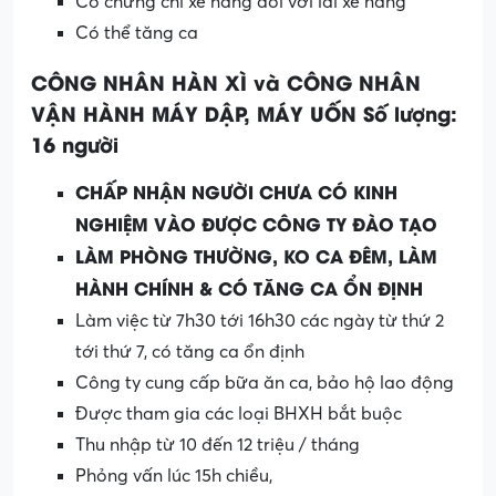
Có chứng chỉ xe nâng đối với lái xe nâng
Có thể tăng ca
CÔNG NHÂN HÀN XÌ
và
CÔNG NHÂN
VẬN HÀNH MÁY DẬP
, MÁY UỐN
Số
lượng
:
16
người
CHẤP NHẬN NGƯỜI CHƯA CÓ KINH
NGHIỆM VÀO ĐƯỢC CÔNG TY ĐÀO TẠO
L
ÀM
PH
ÒN
G THƯ
ỜN
G, KO CA
ĐÊ
M, L
À
M
H
À
NH CH
Í
NH & C
Ó
T
Ă
NG CA
ỔN
Đ
ỊNH
Làm việc từ 7h30 tới 16h30 các ngày từ thứ 2
tới thứ 7, có tăng ca ổn định
Công ty cung cấp bữa ăn ca, bảo hộ lao động
Được tham gia các loại BHXH bắt buộc
Thu nhập từ 10 đến 12 triệu / tháng
Phỏng vấn lúc 15h chiều,