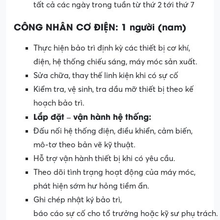
tất cả các ngày trong tuần từ thứ 2 tới thứ 7
CÔNG NHÂN CƠ ĐIỆN: 1
người
(
nam
)
Thực hiện bảo trì định kỳ các thiết bị cơ khí,
điện, hệ thống chiếu sáng, máy móc sản xuất.
Sửa chữa, thay thế linh kiện khi có sự cố
Kiểm tra, vệ sinh, tra dầu mỡ thiết bị theo kế
hoạch bảo trì.
Lắp
đặt
–
vận
hành
hệ
thống
:
Đấu nối hệ thống điện, điều khiển, cảm biến,
mô-tơ theo bản vẽ kỹ thuật.
Hỗ trợ vận hành thiết bị khi có yêu cầu.
Theo dõi tình trạng hoạt động của máy móc,
phát hiện sớm hư hỏng tiềm ẩn.
Ghi chép nhật ký bảo trì,
báo cáo sự cố cho tổ trưởng hoặc kỹ sư phụ trách.