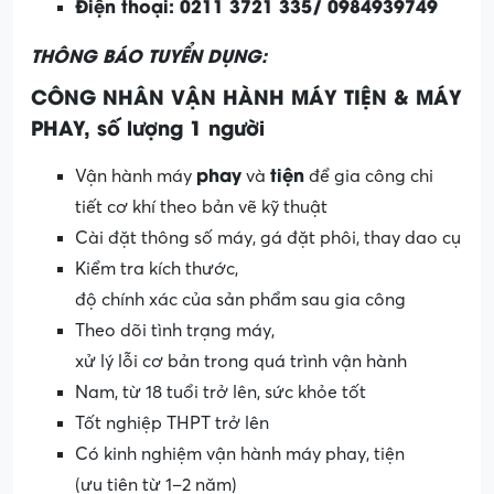
Điện thoại: 0211 3721 335/ 0984939749
THÔNG BÁO TUYỂN DỤNG:
C
ÔNG
NH
ÂN
V
ẬN
H
ÀN
H M
ÁY
TI
ỆN
& M
ÁY
PHAY,
s
ố
lư
ợng
1
ngư
ời
phay
tiện
Vận hành máy
và
để gia công chi
tiết cơ khí theo bản vẽ kỹ thuật
Cài đặt thông số máy, gá đặt phôi, thay dao cụ
Kiểm tra kích thước,
độ chính xác của sản phẩm sau gia công
Theo dõi tình trạng máy,
xử lý lỗi cơ bản trong quá trình vận hành
Nam, từ 18 tuổi trở lên, sức khỏe tốt
Tốt nghiệp THPT trở lên
Có kinh nghiệm vận hành máy phay, tiện
(ưu tiên từ 1–2 năm)