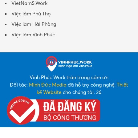
VietNamS.Work
Việc làm Phú Thọ
Việc làm Hải Phòng
Việc làm Vĩnh Phúc
Vĩnh Phúc Work trân trọng cảm ơn
Đối tác:
Minh Đức Media
đã hỗ trợ công nghệ,
Thiết
kế Website
cho chúng tôi. 26