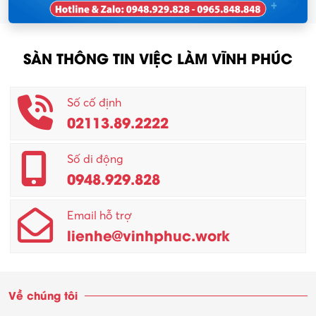
SÀN THÔNG TIN VIỆC LÀM VĨNH PHÚC
Số cố định
02113.89.2222
Số di động
0948.929.828
Email hỗ trợ
lienhe@vinhphuc.work
Về chúng tôi