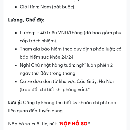
Giới tính: Nam (bắt buộc).
Lương, Chế độ:
Lương: ~ 40 triệu VNĐ/tháng (đã bao gồm phụ
cấp trách nhiệm).
Tham gia bảo hiểm theo quy định pháp luật; có
bảo hiểm sức khỏe 24/24.
Nghỉ Chủ nhật hàng tuần; nghỉ luân phiên 2
ngày thứ Bảy trong tháng.
Có xe đưa đón từ khu vực Cầu Giấy, Hà Nội
(trao đổi chi tiết khi phỏng vấn).”
Lưu ý:
Công ty không thu bất kỳ khoản chi phí nào
liên quan đến Tuyển dụng.
NỘP HỒ SƠ
“
Nộp hồ sơ cuối tin, nút: “