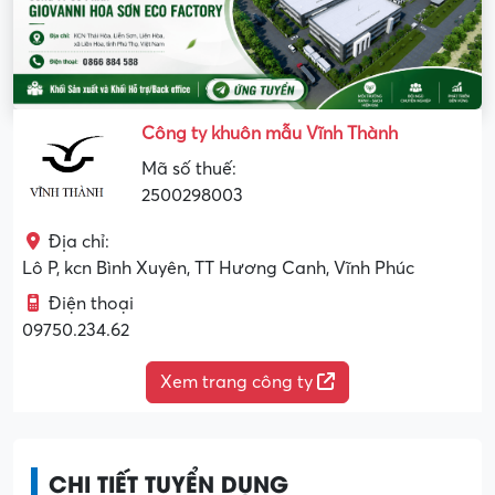
Công ty khuôn mẫu Vĩnh Thành
Mã số thuế:
2500298003
Địa chỉ:
Lô P, kcn Bình Xuyên, TT Hương Canh, Vĩnh Phúc
Điện thoại
09750.234.62
Xem trang công ty
CHI TIẾT TUYỂN DỤNG