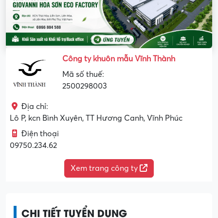
Công ty khuôn mẫu Vĩnh Thành
Mã số thuế:
2500298003
Địa chỉ:
Lô P, kcn Bình Xuyên, TT Hương Canh, Vĩnh Phúc
Điện thoại
09750.234.62
Xem trang công ty
CHI TIẾT TUYỂN DỤNG