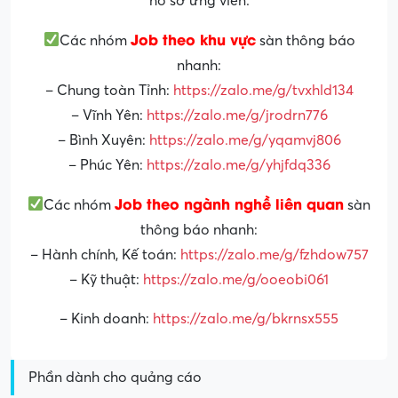
hồ sơ ứng viên.
Job theo khu vực
Các nhóm
sàn thông báo
nhanh:
– Chung toàn Tỉnh:
https://zalo.me/g/tvxhld134
– Vĩnh Yên:
https://zalo.me/g/jrodrn776
– Bình Xuyên:
https://zalo.me/g/yqamvj806
– Phúc Yên:
https://zalo.me/g/yhjfdq336
Job theo ngành nghề liên quan
Các nhóm
sàn
thông báo nhanh:
– Hành chính, Kế toán:
https://zalo.me/g/fzhdow757
– Kỹ thuật:
https://zalo.me/g/ooeobi061
– Kinh doanh:
https://zalo.me/g/bkrnsx555
Phần dành cho quảng cáo