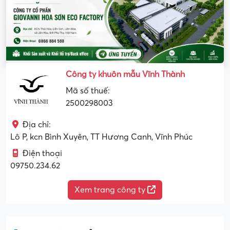
Công ty khuôn mẫu Vĩnh Thành
Mã số thuế:
2500298003
Địa chỉ:
Lô P, kcn Bình Xuyên, TT Hương Canh, Vĩnh Phúc
Điện thoại
09750.234.62
Xem trang công ty