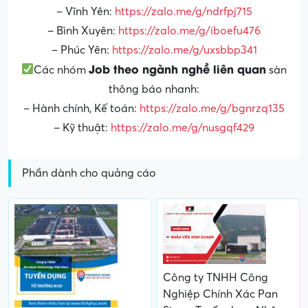
– Vĩnh Yên:
https://zalo.me/g/ndrfpj715
– Bình Xuyên:
https://zalo.me/g/iboefu476
– Phúc Yên:
https://zalo.me/g/uxsbbp341
Job theo ngành nghề liên quan
Các nhóm
sàn
thông báo nhanh:
– Hành chính, Kế toán:
https://zalo.me/g/bgnrzq135
– Kỹ thuật:
https://zalo.me/g/nusgqf429
Phần dành cho quảng cáo
Công ty TNHH Công
Nghiệp Chính Xác Pan