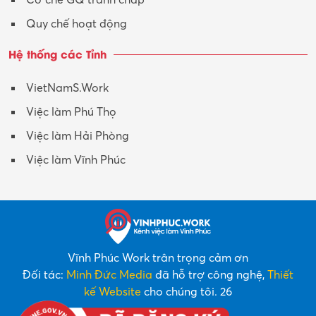
Quy chế hoạt động
Hệ thống các Tỉnh
VietNamS.Work
Việc làm Phú Thọ
Việc làm Hải Phòng
Việc làm Vĩnh Phúc
Vĩnh Phúc Work trân trọng cảm ơn
Đối tác:
Minh Đức Media
đã hỗ trợ công nghệ,
Thiết
kế Website
cho chúng tôi. 26