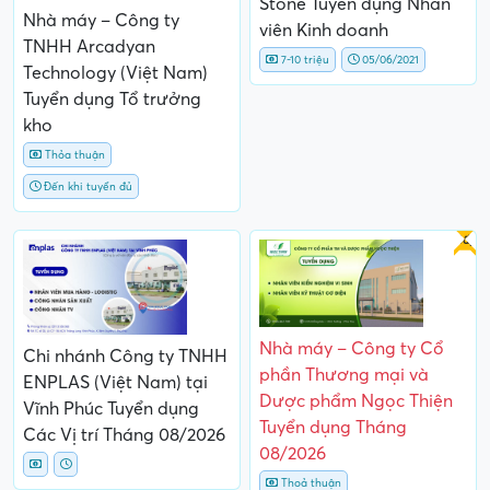
Stone Tuyển dụng Nhân
Nhà máy – Công ty
viên Kinh doanh
TNHH Arcadyan
7-10 triệu
05/06/2021
Technology (Việt Nam)
Tuyển dụng Tổ trưởng
kho
Thỏa thuận
Đến khi tuyển đủ
Gấp
Nhà máy – Công ty Cổ
Chi nhánh Công ty TNHH
phần Thương mại và
ENPLAS (Việt Nam) tại
Dược phẩm Ngọc Thiện
Vĩnh Phúc Tuyển dụng
Tuyển dụng Tháng
Các Vị trí Tháng 08/2026
08/2026
Thoả thuận