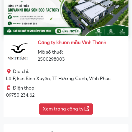
Công ty khuôn mẫu Vĩnh Thành
Mã số thuế:
2500298003
Địa chỉ:
Lô P, kcn Bình Xuyên, TT Hương Canh, Vĩnh Phúc
Điện thoại
09750.234.62
Xem trang công ty