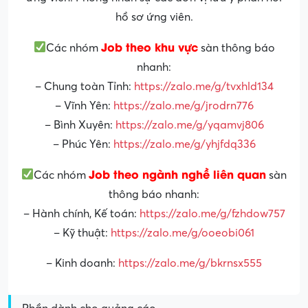
hồ sơ ứng viên.
Job theo khu vực
Các nhóm
sàn thông báo
nhanh:
– Chung toàn Tỉnh:
https://zalo.me/g/tvxhld134
– Vĩnh Yên:
https://zalo.me/g/jrodrn776
– Bình Xuyên:
https://zalo.me/g/yqamvj806
– Phúc Yên:
https://zalo.me/g/yhjfdq336
Job theo ngành nghề liên quan
Các nhóm
sàn
thông báo nhanh:
– Hành chính, Kế toán:
https://zalo.me/g/fzhdow757
– Kỹ thuật:
https://zalo.me/g/ooeobi061
– Kinh doanh:
https://zalo.me/g/bkrnsx555