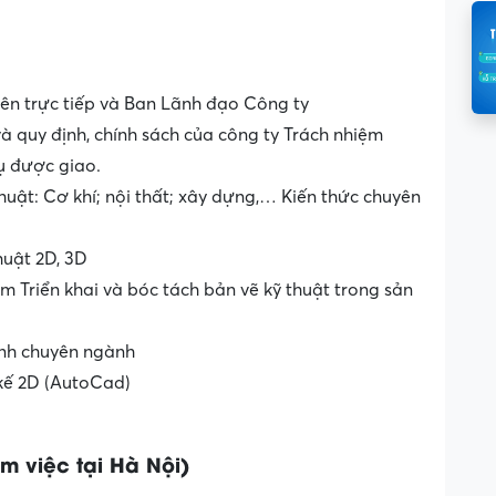
rên trực tiếp và Ban Lãnh đạo Công ty
và quy định, chính sách của công ty Trách nhiệm
cụ được giao.
huật: Cơ khí; nội thất; xây dựng,… Kiến thức chuyên
huật 2D, 3D
ệm Triển khai và bóc tách bản vẽ kỹ thuật trong sản
 anh chuyên ngành
kế 2D (AutoCad)
m việc tại Hà Nội)