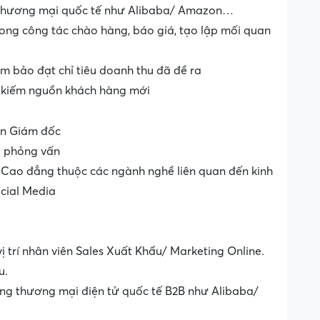
ang thương mại quốc tế như Alibaba/ Amazon…
rong công tác chào hàng, báo giá, tạo lập mối quan
m bảo đạt chỉ tiêu doanh thu đã đề ra
m kiếm nguồn khách hàng mới
an Giám đốc
hi phỏng vấn
/ Cao đẳng thuộc các ngành nghề liên quan đến kinh
ocial Media
vị trí nhân viên Sales Xuất Khẩu/ Marketing Online.
u.
ang thương mại điện tử quốc tế B2B như Alibaba/