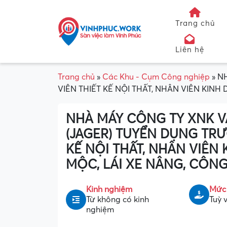
Trang chủ
Liên hệ
Trang chủ
»
Các Khu - Cụm Công nghiệp
»
NH
VIÊN THIẾT KẾ NỘI THẤT, NHÂN VIÊN KIN
NHÀ MÁY CÔNG TY XNK VÀ
(JAGER) TUYỂN DỤNG TR
KẾ NỘI THẤT, NHÂN VIÊN
MỘC, LÁI XE NÂNG, CÔN
Kinh nghiệm
Mức
Từ không có kinh
Tuỳ v
nghiệm