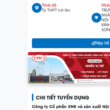
Trình độ
Hình
Từ THPT trở lên
TRƯ
NHÂ
NỘI 
KIN
SƠN,
Nộp hồ
CHI TIẾT TUYỂN DỤNG
Công ty Cổ phần XNK và sản xuất Nội 