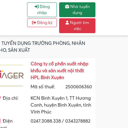
Đăng
Nhà tuyển
nhập
dụng
Đăng ký
Người tìm
việc
R) TUYỂN DỤNG TRƯỞNG PHÒNG, NHÂN
HO, SẢN XUẤT
Công ty cổ phần xuất nhập
khẩu và sản xuất nội thất
HPL Bình Xuyên
Mã số thuế:
2500606360
Địa chỉ:
KCN Bình Xuyên 1, TT Hương
Canh, huyện Bình Xuyên, tỉnh
Vĩnh Phúc
Điện
0247.3088.338 / 0343278882