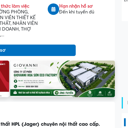
t
 thức làm việc
Hạn nhận hồ sơ
ỞNG PHÒNG,
Đến khi tuyển đủ
N VIÊN THIẾT KẾ
THẤT, NHÂN VIÊN
H DOANH, THỢ
...
 sơ
thất HPL (Jager) chuyên nội thất cao cấp.