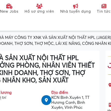
New Jobs
Hồ sơ ứng viên
Nhà tuyển dụng
Tin tức
À MÁY CÔNG TY XNK VÀ SẢN XUẤT NỘI THẤT HPL (JAGE
H DOANH, THỢ SƠN, THỢ MỘC, LÁI XE NÂNG, CÔNG NHÂN K
 SẢN XUẤT NỘI THẤT HPL
ƯỞNG PHÒNG, NHÂN VIÊN THIẾT
 KINH DOANH, THỢ SƠN, THỢ
G NHÂN KHO, SẢN XUẤT
 lương
Địa điểm
ị trí
KCN Bình Xuyên 1, TT
Hương Canh, Bình
Xuyên, Vĩnh Phúc