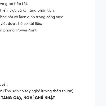
 giao tiếp tốt.
hiến lược và kỹ năng phân tích.
 học hỏi và kiên định trong công việc
iết được hồ sơ, tài liệu;
văn phòng, PowerPoint;
ruyền
lên (Thợ sơn có tay nghề lương thỏa thuận)
 TĂNG CA), NGHỈ CHỦ NHẬT