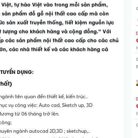
 Việt, tự hào Việt vào trong mỗi sản phẩm,
g sản phẩm đồ gỗ nội thất cao cấp mà còn
c sản xuất truyền thống, tiết kiệm nguồn lực
hất lượng cho khách hàng và cộng đồng.” Với
́p các sản phẩm nội thất cao cấp cho các chủ
n lớn, các nhà thiết kế và các khách hàng cá
 TUYỂN DỤNG:
thất)
ành liên quan đến thiết kế, kiến trúc..
c vụ công việc: Auto cad, Sketch up, 3D
 đương từ 06 tháng trở lên.
 công;
yên ngành autocad 2D,3D ; sketchup,..