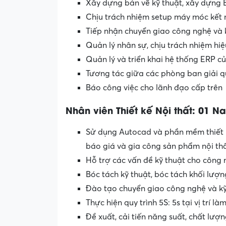
Xây dựng bản vẽ kỹ thuật, xây dựng
Chịu trách nhiệm setup máy móc kết 
Tiếp nhận chuyển giao công nghệ và k
Quản lý nhân sự, chịu trách nhiệm h
Quản lý và triển khai hệ thống ERP củ
Tương tác giữa các phòng ban giải q
Báo công việc cho lãnh đạo cấp trên
Nhân viên Thiết kế Nội thất: 01 
Sử dụng Autocad và phần mềm thiết k
báo giá và gia công sản phẩm nội th
Hỗ trợ các vấn đề kỹ thuật cho công
Bóc tách kỹ thuật, bóc tách khối lượn
Đào tạo chuyển giao công nghệ và kỹ 
Thực hiện quy trình 5S: 5s tại vị trí là
Đề xuất, cải tiến năng suất, chất lượn