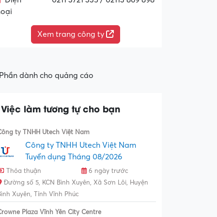
Điện
0211 3721 335 / 02113 869 898
hoại
Xem trang công ty
Phần dành cho quảng cáo
Việc làm tương tự cho bạn
Công ty TNHH Utech Việt Nam
Công ty TNHH Utech Việt Nam
Tuyển dụng Tháng 08/2026
Thỏa thuận
6 ngày trước
Đường số 5, KCN Bình Xuyên, Xã Sơn Lôi, Huyện
Bình Xuyên, Tỉnh Vĩnh Phúc
Crowne Plaza Vĩnh Yên City Centre