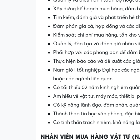
Quản lý và điều hành toàn bộ hoạt đ
Xây dựng kế hoạch mua hàng, đảm bả
Tìm kiếm, đánh giá và phát triển hệ 
Đàm phán giá cả, hợp đồng và các đi
Kiểm soát chi phí mua hàng, tồn kho v
Quản lý, đào tạo và đánh giá nhân v
Phối hợp với các phòng ban để đảm b
Thực hiện báo cáo và đề xuất các gi
Nam giới, tốt nghiệp Đại học các ngàn
hoặc các ngành liên quan.
Có tối thiểu 02 năm kinh nghiệm quản
Am hiểu về vật tư, máy móc, thiết bị 
Có kỹ năng lãnh đạo, đàm phán, quản 
Thành thạo tin học văn phòng, đặc biệ
Có tinh thần trách nhiệm, khả năng l
NHÂN VIÊN MUA HÀNG VẬT TƯ (