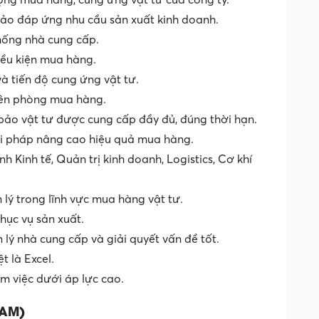
ộng mua hàng, cung ứng vật tư của công ty.
o đáp ứng nhu cầu sản xuất kinh doanh.
thống nhà cung cấp.
ều kiện mua hàng.
à tiến độ cung ứng vật tư.
iên phòng mua hàng.
ảo vật tư được cung cấp đầy đủ, đúng thời hạn.
ải pháp nâng cao hiệu quả mua hàng.
h Kinh tế, Quản trị kinh doanh, Logistics, Cơ khí
 lý trong lĩnh vực mua hàng vật tư.
phục vụ sản xuất.
lý nhà cung cấp và giải quyết vấn đề tốt.
t là Excel.
àm việc dưới áp lực cao.
NAM)