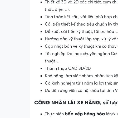
Thiết kế 3D và 2D các chi tiết, cụm ch
thất, điện…).
Tính toán kết cấu, vật liệu phù hợp cho
Cải tiến thiết kế theo tiêu chuẩn kỹ t
Đề xuất cải tiến kỹ thuật, tối ưu hóa 
Hướng dẫn kỹ thuật lắp ráp, xử lý vấn
Cập nhật bản vẽ kỹ thuật khi có thay 
Tốt nghiệp Đại học chuyên ngành Cơ kh
thuật…
Thành thạo CAD 3D/2D
Khả năng làm việc nhóm, phân tích kỹ
Có kinh nghiệm từ 1 năm là lợi thế; s
Ưu tiên ứng viên có hộ khẩu tại tỉnh V
CÔNG NHÂN LÁI XE NÂNG, số lượ
bốc xếp hàng hóa
Thực hiện
lên/xu