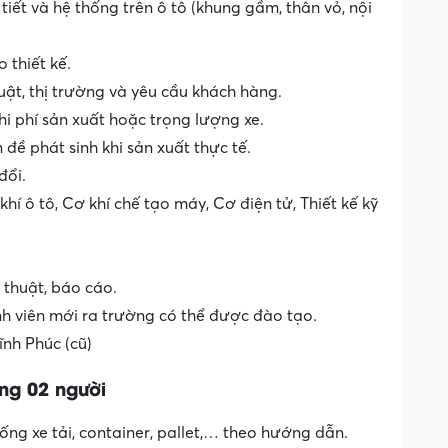
i tiết và hệ thống trên ô tô (khung gầm, thân vỏ, nội
 thiết kế.
huật, thị trường và yêu cầu khách hàng.
chi phí sản xuất hoặc trọng lượng xe.
 đề phát sinh khi sản xuất thực tế.
đổi.
í ô tô, Cơ khí chế tạo máy, Cơ điện tử, Thiết kế kỹ
 thuật, báo cáo.
inh viên mới ra trường có thể được đào tạo.
ĩnh Phúc (cũ)
ng 0
2
người
ống xe tải, container, pallet,… theo hướng dẫn.