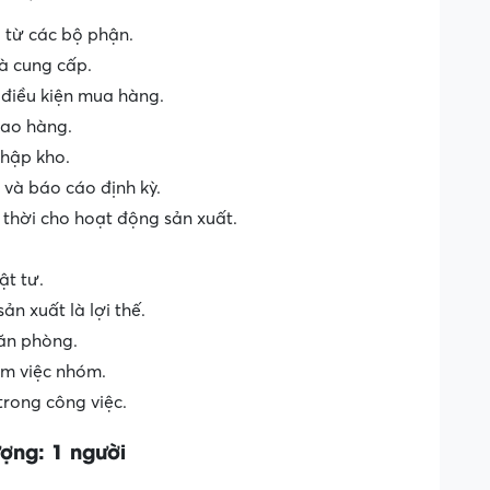
ị từ các bộ phận.
hà cung cấp.
 điều kiện mua hàng.
iao hàng.
nhập kho.
 và báo cáo định kỳ.
 thời cho hoạt động sản xuất.
ật tư.
sản xuất là lợi thế.
ăn phòng.
àm việc nhóm.
trong công việc.
ợng: 1 người