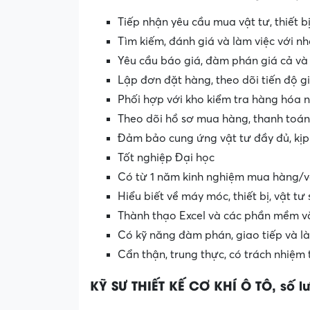
Tiếp nhận yêu cầu mua vật tư, thiết b
Tìm kiếm, đánh giá và làm việc với n
Yêu cầu báo giá, đàm phán giá cả và
Lập đơn đặt hàng, theo dõi tiến độ g
Phối hợp với kho kiểm tra hàng hóa 
Theo dõi hồ sơ mua hàng, thanh toán
Đảm bảo cung ứng vật tư đầy đủ, kịp
Tốt nghiệp Đại học
Có từ 1 năm kinh nghiệm mua hàng/v
Hiểu biết về máy móc, thiết bị, vật tư 
Thành thạo Excel và các phần mềm v
Có kỹ năng đàm phán, giao tiếp và l
Cẩn thận, trung thực, có trách nhiệm 
KỸ SƯ THIẾT KẾ CƠ KHÍ Ô TÔ, số lư