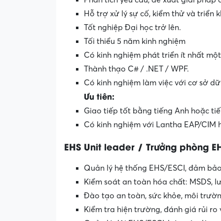
Phân tích yêu cầu, đề xuất giải pháp c
Hỗ trợ xử lý sự cố, kiểm thử và triển 
Tốt nghiệp Đại học trở lên.
Tối thiểu 5 năm kinh nghiệm
Có kinh nghiệm phát triển ít nhất mộ
Thành thạo C# / .NET / WPF.
Có kinh nghiệm làm việc với cơ sở dữ
Ưu tiên:
Giao tiếp tốt bằng tiếng Anh hoặc tiế
Có kinh nghiệm với Lantha EAP/CIM
EHS Unit leader / Trưởng phòng E
Quản lý hệ thống EHS/ESCI, đảm bảo t
Kiểm soát an toàn hóa chất: MSDS, lưu
Đào tạo an toàn, sức khỏe, môi trườ
Kiểm tra hiện trường, đánh giá rủi ro 