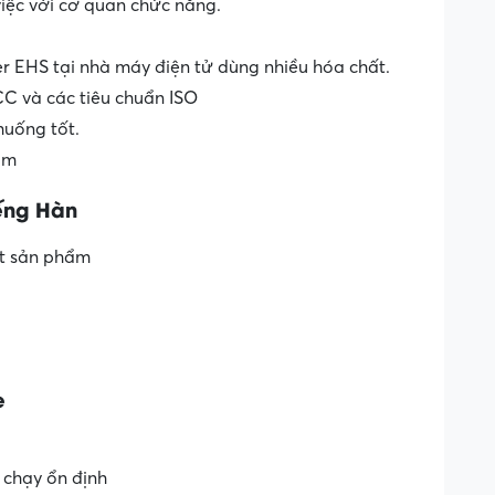
iệc với cơ quan chức năng.
 EHS tại nhà máy điện tử dùng nhiều hóa chất.
CC và các tiêu chuẩn ISO
 huống tốt.
óm
iếng Hàn
ật sản phẩm
e
chạy ổn định