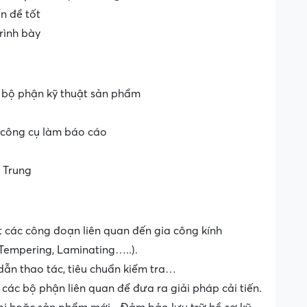
n đề tốt
rình bày
 bộ phận kỹ thuật sản phẩm
 công cụ làm báo cáo
 Trung
ất các công đoạn liên quan đến gia công kính
, Tempering, Laminating…..).
g dẫn thao tác, tiêu chuẩn kiểm tra…
g các bộ phận liên quan để đưa ra giải pháp cải tiến.