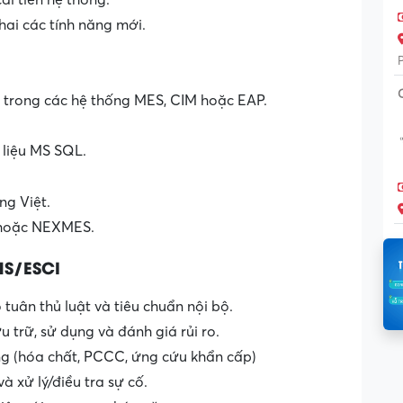
ải tiến hệ thống.
khai các tính năng mới.
t trong các hệ thống MES, CIM hoặc EAP.
 liệu MS SQL.
ng Việt.
 hoặc NEXMES.
HS/ESCI
uân thủ luật và tiêu chuẩn nội bộ.
 trữ, sử dụng và đánh giá rủi ro.
ng (hóa chất, PCCC, ứng cứu khẩn cấp)
và xử lý/điều tra sự cố.