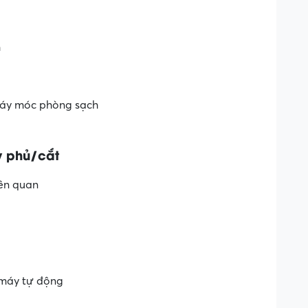
h
máy móc phòng sạch
y phủ/cắt
iên quan
 máy tự động