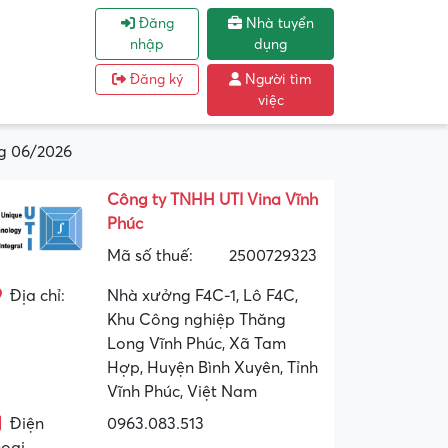
Đăng
Nhà tuyển
nhập
dụng
Đăng ký
Người tìm
việc
g 06/2026
Công ty TNHH UTI Vina Vĩnh
Phúc
Mã số thuế:
2500729323
Địa chỉ:
Nhà xưởng F4C-1, Lô F4C,
Khu Công nghiệp Thăng
Long Vĩnh Phúc, Xã Tam
Hợp, Huyện Bình Xuyên, Tỉnh
Vĩnh Phúc, Việt Nam
Điện
0963.083.513