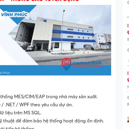
 hệ thống MES/CIM/EAP trong nhà máy sản xuất.
# / .NET / WPF theo yêu cầu dự án.
dữ liệu trên MS SQL.
kỹ thuật để đảm bảo hệ thống hoạt động ổn định.