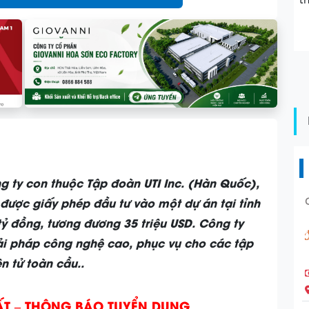
t
g ty con thuộc Tập đoàn UTI Inc. (Hàn Quốc),
ược giấy phép đầu tư vào một dự án tại tỉnh
tỷ đồng, tương đương 35 triệu USD. Công ty
i pháp công nghệ cao, phục vụ cho các tập
n tử toàn cầu..
ẤT – THÔNG BÁO TUYỂN DỤNG