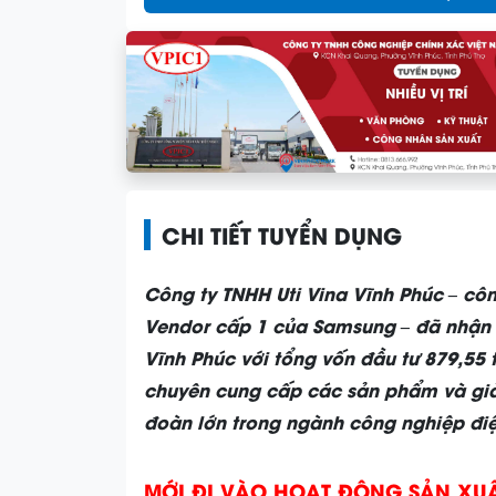
CHI TIẾT TUYỂN DỤNG
Công ty TNHH Uti Vina Vĩnh Phúc – côn
Vendor cấp 1 của Samsung – đã nhận đ
Vĩnh Phúc với tổng vốn đầu tư 879,55 
chuyên cung cấp các sản phẩm và giả
đoàn lớn trong ngành công nghiệp điệ
MỚI ĐI VÀO HOẠT ĐỘNG SẢN XU