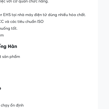
iệc với cơ quan chức năng.
 EHS tại nhà máy điện tử dùng nhiều hóa chất.
CC và các tiêu chuẩn ISO
 huống tốt.
óm
iếng Hàn
ật sản phẩm
e
chạy ổn định