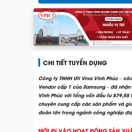
CHI TIẾT TUYỂN DỤNG
Công ty TNHH Uti Vina Vĩnh Phúc – côn
Vendor cấp 1 của Samsung – đã nhận đ
Vĩnh Phúc với tổng vốn đầu tư 879,55 
chuyên cung cấp các sản phẩm và giả
đoàn lớn trong ngành công nghiệp điệ
MỚI ĐI VÀO HOẠT ĐỘNG SẢN XU