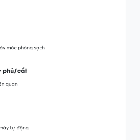
h
máy móc phòng sạch
y phủ/cắt
iên quan
 máy tự động