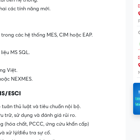
ải tiến hệ thống.
khai các tính năng mới.
t trong các hệ thống MES, CIM hoặc EAP.
 liệu MS SQL.
ng Việt.
 hoặc NEXMES.
HS/ESCI
uân thủ luật và tiêu chuẩn nội bộ.
 trữ, sử dụng và đánh giá rủi ro.
ng (hóa chất, PCCC, ứng cứu khẩn cấp)
và xử lý/điều tra sự cố.