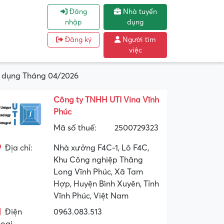
Đăng
Nhà tuyển
nhập
dụng
Đăng ký
Người tìm
việc
n dụng Tháng 04/2026
Công ty TNHH UTI Vina Vĩnh
Phúc
Mã số thuế:
2500729323
Địa chỉ:
Nhà xưởng F4C-1, Lô F4C,
Khu Công nghiệp Thăng
Long Vĩnh Phúc, Xã Tam
Hợp, Huyện Bình Xuyên, Tỉnh
Vĩnh Phúc, Việt Nam
Điện
0963.083.513