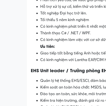
Phân tích yêu cầu, đề xuất giải pháp c
Hỗ trợ xử lý sự cố, kiểm thử và triển 
Tốt nghiệp Đại học trở lên.
Tối thiểu 5 năm kinh nghiệm
Có kinh nghiệm phát triển ít nhất mộ
Thành thạo C# / .NET / WPF.
Có kinh nghiệm làm việc với cơ sở dữ
Ưu tiên:
Giao tiếp tốt bằng tiếng Anh hoặc tiế
Có kinh nghiệm với Lantha EAP/CIM
EHS Unit leader / Trưởng phòng E
Quản lý hệ thống EHS/ESCI, đảm bảo t
Kiểm soát an toàn hóa chất: MSDS, lưu
Đào tạo an toàn, sức khỏe, môi trườ
Kiểm tra hiện trường, đánh giá rủi ro 