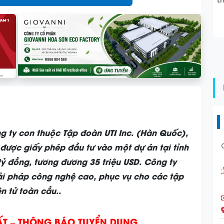
t
g ty con thuộc Tập đoàn UTI Inc. (Hàn Quốc),
ược giấy phép đầu tư vào một dự án tại tỉnh
tỷ đồng, tương đương 35 triệu USD. Công ty
i pháp công nghệ cao, phục vụ cho các tập
n tử toàn cầu..
ẤT – THÔNG BÁO TUYỂN DỤNG