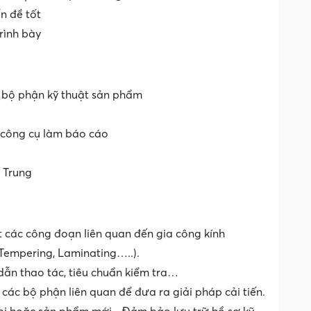
n đề tốt
rình bày
 bộ phận kỹ thuật sản phẩm
 công cụ làm báo cáo
 Trung
ất các công đoạn liên quan đến gia công kính
, Tempering, Laminating…..).
g dẫn thao tác, tiêu chuẩn kiểm tra…
g các bộ phận liên quan để đưa ra giải pháp cải tiến.