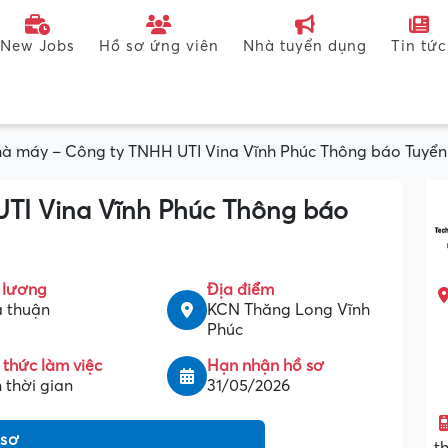
New Jobs
Hồ sơ ứng viên
Nhà tuyển dụng
Tin tức
à máy – Công ty TNHH UTI Vina Vĩnh Phúc Thông báo Tuyể
TI Vina Vĩnh Phúc Thông báo
 lương
Địa điểm
 thuận
KCN Thăng Long Vĩnh
Phúc
 thức làm việc
Hạn nhận hồ sơ
 thời gian
31/05/2026
 sơ