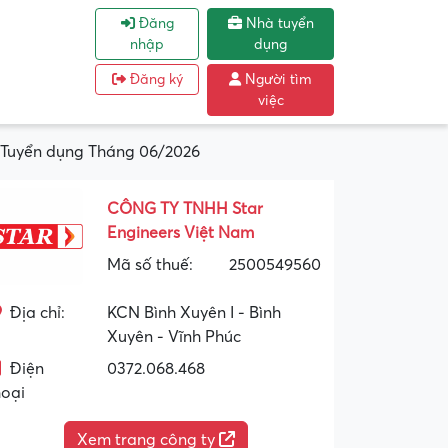
Đăng
Nhà tuyển
nhập
dụng
Đăng ký
Người tìm
việc
 Tuyển dụng Tháng 06/2026
CÔNG TY TNHH Star
Engineers Việt Nam
Mã số thuế:
2500549560
Địa chỉ:
KCN Bình Xuyên I - Bình
Xuyên - Vĩnh Phúc
Điện
0372.068.468
hoại
Xem trang công ty