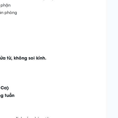
ộ phận
văn phòng
a từ, không soi kính.
 Ca)
ng tuần