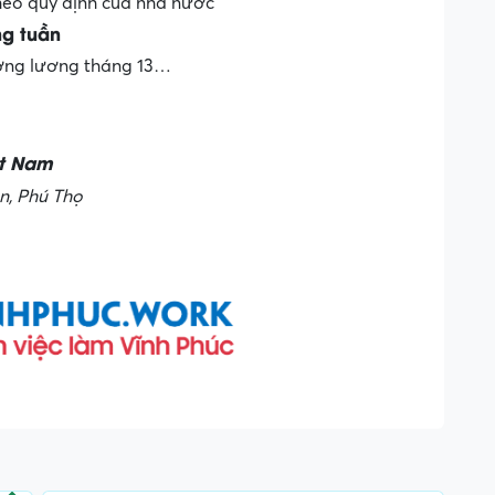
heo quy định của nhà nước
ng tuần
hưởng lương tháng 13…
ệt Nam
n, Phú Thọ