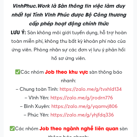
VinhPhuc.Work là Sàn thông tin việc làm duy
nhất tại Tỉnh Vĩnh Phúc được Bộ Công thương
cấp phép hoạt động chính thức
LƯU Ý:
Sàn không môi giới tuyển dụng, hỗ trợ hoàn
toàn miễn phí, không thu bất kỳ khoản phí nào của
ứng viên. Phòng nhân sự các đơn vị lưu ý phản hồi
hồ sơ ứng viên.
Job theo khu vực
Các nhóm
sàn thông báo
nhanh:
– Chung toàn Tỉnh:
https://zalo.me/g/tvxhld134
– Vĩnh Yên:
https://zalo.me/g/jrodrn776
– Bình Xuyên:
https://zalo.me/g/yqamvj806
– Phúc Yên:
https://zalo.me/g/yhjfdq336
Job theo ngành nghề liên quan
Các nhóm
sàn