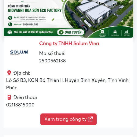
Công ty TNHH Solum Vina
Mã số thuế:
2500562138
Địa chỉ:
Lô Số B3, KCN Bá Thiện II, Huyện Bình Xuyên, Tỉnh Vĩnh
Phúc.
Điện thoại
02113815000
Xem trang công ty