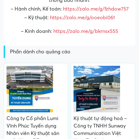
thông báo nhanh:
– Hành chính, Kế toán:
https://zalo.me/g/fzhdow757
– Kỹ thuật:
https://zalo.me/g/ooeobi061
– Kinh doanh:
https://zalo.me/g/bkrnsx555
Phần dành cho quảng cáo
Công ty Cổ phần Lumi
Kỹ thuật tự động hoá –
Vĩnh Phúc Tuyển dụng
Công ty TNHH Sunway
Nhân viên Kỹ thuật sản
Communication Việt