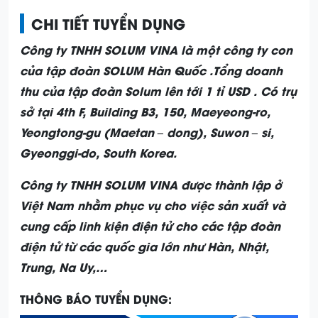
CHI TIẾT TUYỂN DỤNG
Công ty TNHH SOLUM VINA là một công ty con
của tập đoàn SOLUM Hàn Quốc .Tổng doanh
thu của tập đoàn Solum lên tới 1 tỉ USD . Có trụ
sở tại 4th F, Building B3, 150, Maeyeong-ro,
Yeongtong-gu (Maetan – dong), Suwon – si,
Gyeonggi-do, South Korea.
Công ty TNHH SOLUM VINA được thành lập ở
Việt Nam nhằm phục vụ cho việc sản xuất và
cung cấp linh kiện điện tử cho các tập đoàn
điện tử từ các quốc gia lớn như Hàn, Nhật,
Trung, Na Uy,…
THÔNG BÁO TUYỂN DỤNG: