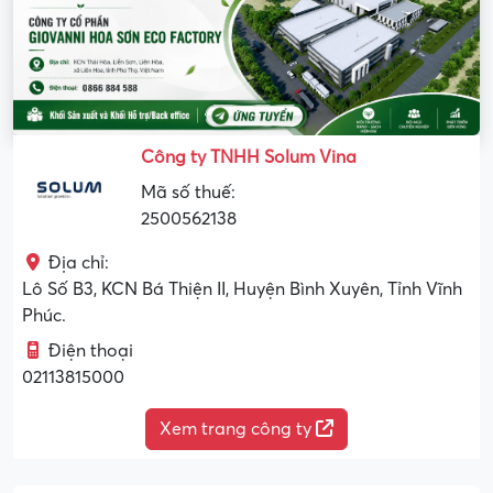
Công ty TNHH Solum Vina
Mã số thuế:
2500562138
Địa chỉ:
Lô Số B3, KCN Bá Thiện II, Huyện Bình Xuyên, Tỉnh Vĩnh
Phúc.
Điện thoại
02113815000
Xem trang công ty