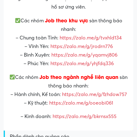
hồ sơ ứng viên.
Job theo khu vực
Các nhóm
sàn thông báo
nhanh:
– Chung toàn Tỉnh:
https://zalo.me/g/tvxhld134
– Vĩnh Yên:
https://zalo.me/g/jrodrn776
– Bình Xuyên:
https://zalo.me/g/yqamvj806
– Phúc Yên:
https://zalo.me/g/yhjfdq336
Job theo ngành nghề liên quan
Các nhóm
sàn
thông báo nhanh:
– Hành chính, Kế toán:
https://zalo.me/g/fzhdow757
– Kỹ thuật:
https://zalo.me/g/ooeobi061
– Kinh doanh:
https://zalo.me/g/bkrnsx555
Phần dành cho quảng cáo