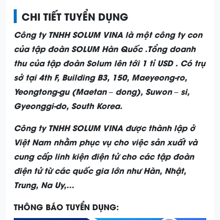
CHI TIẾT TUYỂN DỤNG
Công ty TNHH SOLUM VINA là một công ty con
của tập đoàn SOLUM Hàn Quốc .Tổng doanh
thu của tập đoàn Solum lên tới 1 tỉ USD . Có trụ
sở tại 4th F, Building B3, 150, Maeyeong-ro,
Yeongtong-gu (Maetan – dong), Suwon – si,
Gyeonggi-do, South Korea.
Công ty TNHH SOLUM VINA được thành lập ở
Việt Nam nhằm phục vụ cho việc sản xuất và
cung cấp linh kiện điện tử cho các tập đoàn
điện tử từ các quốc gia lớn như Hàn, Nhật,
Trung, Na Uy,…
THÔNG BÁO TUYỂN DỤNG: