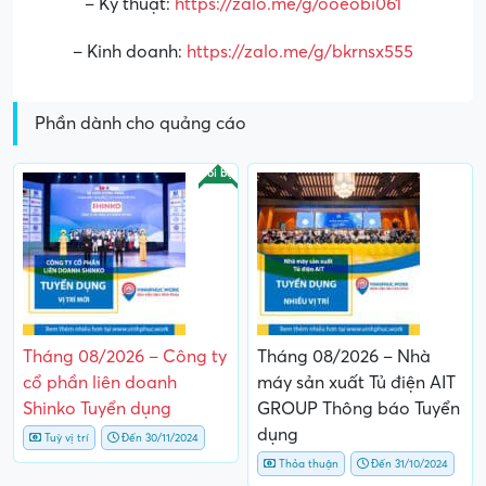
– Kỹ thuật:
https://zalo.me/g/ooeobi061
– Kinh doanh:
https://zalo.me/g/bkrnsx555
Phần dành cho quảng cáo
Nổi bật
Tháng 08/2026 – Công ty
Tháng 08/2026 – Nhà
cổ phần liên doanh
máy sản xuất Tủ điện AIT
Shinko Tuyển dụng
GROUP Thông báo Tuyển
dụng
Tuỳ vị trí
Đến 30/11/2024
Thỏa thuận
Đến 31/10/2024