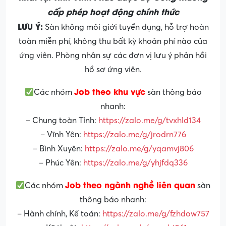
cấp phép hoạt động chính thức
LƯU Ý:
Sàn không môi giới tuyển dụng, hỗ trợ hoàn
toàn miễn phí, không thu bất kỳ khoản phí nào của
ứng viên. Phòng nhân sự các đơn vị lưu ý phản hồi
hồ sơ ứng viên.
Job theo khu vực
Các nhóm
sàn thông báo
nhanh:
– Chung toàn Tỉnh:
https://zalo.me/g/tvxhld134
– Vĩnh Yên:
https://zalo.me/g/jrodrn776
– Bình Xuyên:
https://zalo.me/g/yqamvj806
– Phúc Yên:
https://zalo.me/g/yhjfdq336
Job theo ngành nghề liên quan
Các nhóm
sàn
thông báo nhanh:
– Hành chính, Kế toán:
https://zalo.me/g/fzhdow757