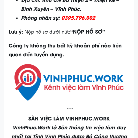
Bình Xuyên – Vĩnh Phúc.
Phòng nhân sự:
0395.796.002
Lưu ý:
“NỘP HỒ SƠ”
Nộp hồ sơ dưới nút:
Công ty không thu bất kỳ khoản phí nào liên
quan đến tuyển dụng.
———————-***———————
SÀN VIỆC LÀM VINHPHUC.WORK
VinhPhuc.Work là Sàn thông tin việc làm duy
nhất tại Tỉnh Vĩnh Phúc được Bộ Công thương