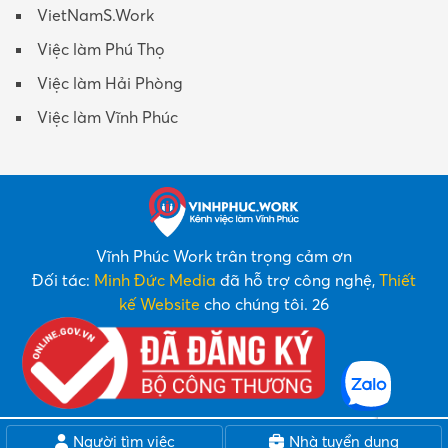
VietNamS.Work
Việc làm Phú Thọ
Việc làm Hải Phòng
Việc làm Vĩnh Phúc
Vĩnh Phúc Work trân trọng cảm ơn
Đối tác:
Minh Đức Media
đã hỗ trợ công nghệ,
Thiết
kế Website
cho chúng tôi. 26
Người tìm việc
Nhà tuyển dụng