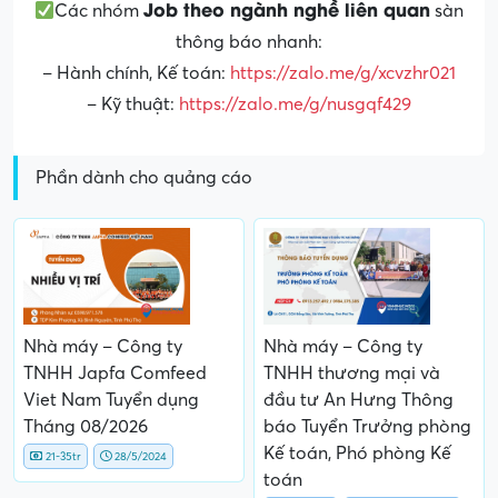
Job theo ngành nghề liên quan
Các nhóm
sàn
thông báo nhanh:
– Hành chính, Kế toán:
https://zalo.me/g/xcvzhr021
– Kỹ thuật:
https://zalo.me/g/nusgqf429
Phần dành cho quảng cáo
Nhà máy – Công ty
Nhà máy – Công ty
TNHH Japfa Comfeed
TNHH thương mại và
Viet Nam Tuyển dụng
đầu tư An Hưng Thông
Tháng 08/2026
báo Tuyển Trưởng phòng
Kế toán, Phó phòng Kế
21-35tr
28/5/2024
toán