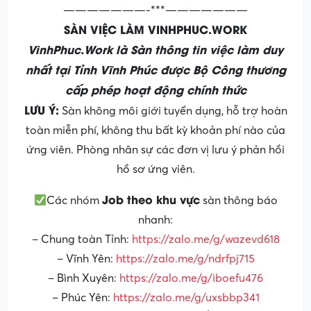
———————-***———————
SÀN VIỆC LÀM VINHPHUC.WORK
VinhPhuc.Work là Sàn thông tin việc làm duy
nhất tại Tỉnh Vĩnh Phúc được Bộ Công thương
cấp phép hoạt động chính thức
LƯU Ý:
Sàn không môi giới tuyển dụng, hỗ trợ hoàn
toàn miễn phí, không thu bất kỳ khoản phí nào của
ứng viên. Phòng nhân sự các đơn vị lưu ý phản hồi
hồ sơ ứng viên.
Job theo khu vực
Các nhóm
sàn thông báo
nhanh:
– Chung toàn Tỉnh:
https://zalo.me/g/wazevd618
– Vĩnh Yên:
https://zalo.me/g/ndrfpj715
– Bình Xuyên:
https://zalo.me/g/iboefu476
– Phúc Yên:
https://zalo.me/g/uxsbbp341