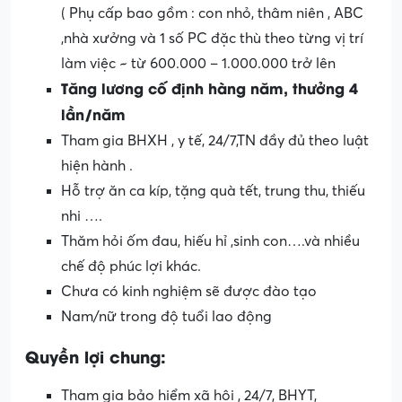
( Phụ cấp bao gồm : con nhỏ, thâm niên , ABC
,nhà xưởng và 1 số PC đặc thù theo từng vị trí
làm việc ~ từ 600.000 – 1.000.000 trở lên
Tăng lương cố định hàng năm, thưởng 4
lần/năm
Tham gia BHXH , y tế, 24/7,TN đầy đủ theo luật
hiện hành .
Hỗ trợ ăn ca kíp, tặng quà tết, trung thu, thiếu
nhi ….
Thăm hỏi ốm đau, hiếu hỉ ,sinh con….và nhiều
chế độ phúc lợi khác.
Chưa có kinh nghiệm sẽ được đào tạo
Nam/nữ trong độ tuổi lao động
Quyền lợi chung:
Tham gia bảo hiểm xã hội , 24/7, BHYT,