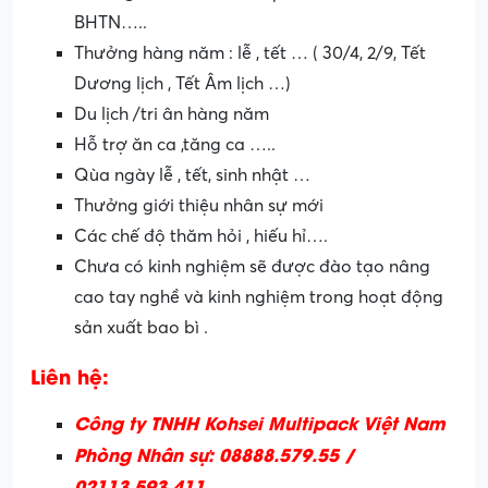
BHTN…..
Thưởng hàng năm : lễ , tết … ( 30/4, 2/9, Tết
Dương lịch , Tết Âm lịch …)
Du lịch /tri ân hàng năm
Hỗ trợ ăn ca ,tăng ca …..
Qùa ngày lễ , tết, sinh nhật …
Thưởng giới thiệu nhân sự mới
Các chế độ thăm hỏi , hiếu hỉ….
Chưa có kinh nghiệm sẽ được đào tạo nâng
cao tay nghề và kinh nghiệm trong hoạt động
sản xuất bao bì .
Liên hệ:
Công ty TNHH Kohsei Multipack Việt Nam
Phòng Nhân sự: 08888.579.55 /
02113.593.411