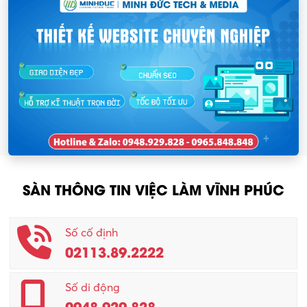
SÀN THÔNG TIN VIỆC LÀM VĨNH PHÚC
Số cố định
02113.89.2222
Số di động
0948.929.828