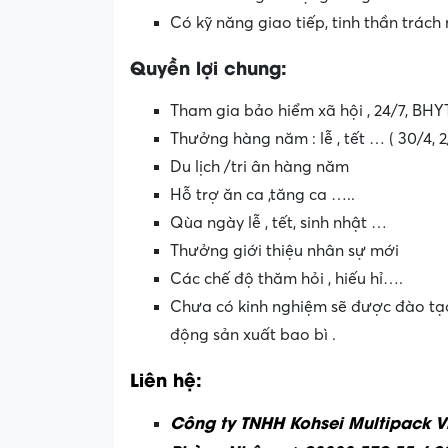
Có kỹ năng giao tiếp, tinh thần trách
Quyền lợi chung:
Tham gia bảo hiểm xã hội , 24/7, BH
Thưởng hàng năm : lễ , tết … ( 30/4, 2
Du lịch /tri ân hàng năm
Hỗ trợ ăn ca ,tăng ca …..
Qùa ngày lễ , tết, sinh nhật …
Thưởng giới thiệu nhân sự mới
Các chế độ thăm hỏi , hiếu hỉ….
Chưa có kinh nghiệm sẽ được đào tạo
động sản xuất bao bì .
Liên hệ:
Công ty TNHH Kohsei Multipack 