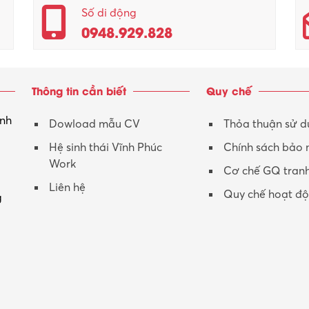
Số di động
0948.929.828
Thông tin cần biết
Quy chế
inh
Dowload mẫu CV
Thỏa thuận sử 
Hệ sinh thái Vĩnh Phúc
Chính sách bảo
Work
Cơ chế GQ tran
Liên hệ
Quy chế hoạt đ
g