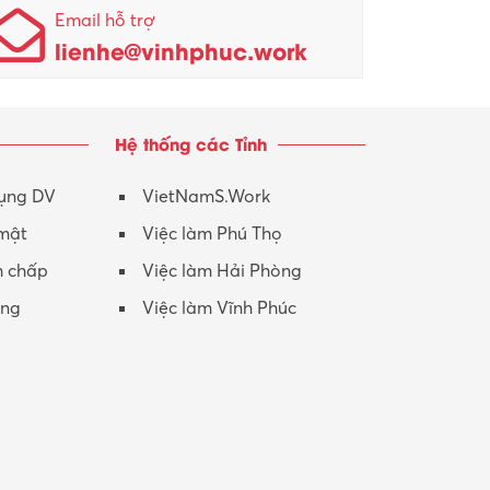
Email hỗ trợ
lienhe@vinhphuc.work
Hệ thống các Tỉnh
dụng DV
VietNamS.Work
 mật
Việc làm Phú Thọ
h chấp
Việc làm Hải Phòng
ộng
Việc làm Vĩnh Phúc