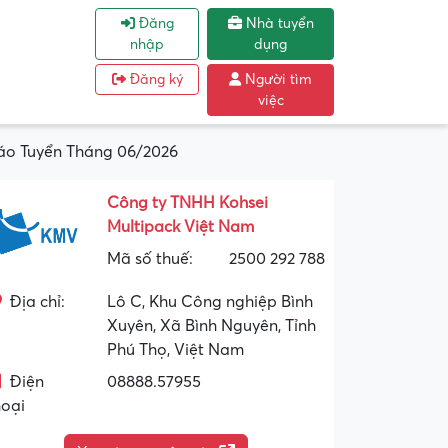
Đăng
Nhà tuyển
nhập
dụng
Đăng ký
Người tìm
việc
áo Tuyển Tháng 06/2026
Công ty TNHH Kohsei
Multipack Việt Nam
Mã số thuế:
2500 292 788
Địa chỉ:
Lô C, Khu Công nghiệp Bình
Xuyên, Xã Bình Nguyên, Tỉnh
Phú Thọ, Việt Nam
Điện
08888.57955
hoại