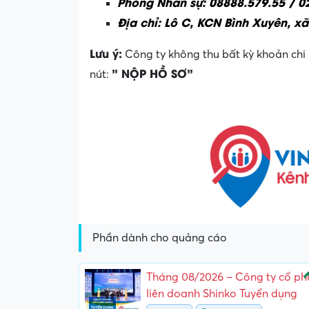
Phòng Nhân sự: 08888.579.55 / 0
Địa chỉ: Lô C, KCN Bình Xuyên, xã
Lưu ý:
Công ty không thu bất kỳ khoản chi 
” NỘP HỒ SƠ”
nút:
Phần dành cho quảng cáo
N
Tháng 08/2026 – Công ty cổ ph
liên doanh Shinko Tuyển dụng