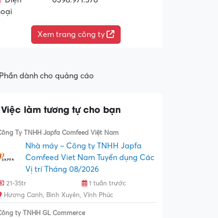
Điện
0398.971.578
hoại
Xem trang công ty
Phần dành cho quảng cáo
Việc làm tương tự cho bạn
Công Ty TNHH Japfa Comfeed Việt Nam
Nhà máy – Công ty TNHH Japfa
Comfeed Viet Nam Tuyển dụng Các
Vị trí Tháng 08/2026
21-35tr
1 tuần trước
Hương Canh, Bình Xuyên, Vĩnh Phúc
Công ty TNHH GL Commerce