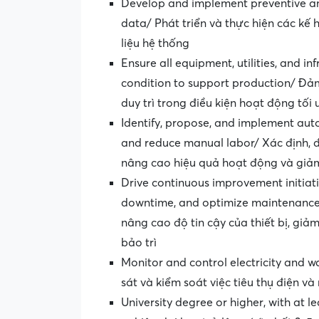
Develop and implement preventive a
data/ Phát triển và thực hiện các kế
liệu hệ thống
Ensure all equipment, utilities, and i
condition to support production/ Đảm 
duy trì trong điều kiện hoạt động tối
Identify, propose, and implement aut
and reduce manual labor/ Xác định, đ
nâng cao hiệu quả hoạt động và giảm
Drive continuous improvement initiati
downtime, and optimize maintenance co
nâng cao độ tin cậy của thiết bị, giả
bảo trì
Monitor and control electricity and 
sát và kiểm soát việc tiêu thụ điện v
University degree or higher, with at l