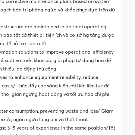
nd corrective maintenance plans based on system
 hoạch bảo trì phòng ngừa và khắc phục dựa trên dữ
nfrastructure are maintained in optimal operating
bảo tất cả thiết bị, tiện ích và cơ sở hạ tầng được
 ưu để hỗ trợ sản xuất
omation solutions to improve operational efficiency
ề xuất và triển khai các giải pháp tự động hóa để
 thiểu lao động thủ công
ves to enhance equipment reliability, reduce
sts/ Thúc đẩy các sáng kiến ​​cải tiến liên tục để
m thời gian ngừng hoạt động và tối ưu hóa chi phí
water consumption, preventing waste and loss/ Giám
à nước, ngăn ngừa lãng phí và thất thoát
east 3–5 years of experience in the same position/Tốt