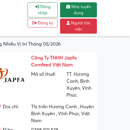
Đăng
Nhà tuyển
nhập
dụng
Đăng ký
Người tìm
việc
Nhiều Vị trí Tháng 05/2026
Công Ty TNHH Japfa
Comfeed Việt Nam
Mã số thuế:
TT. Hương
Canh, Bình
Xuyên, Vĩnh
Phúc
Địa chỉ:
Thị trấn Hương Canh , Huyện
Bình Xuyên , Vĩnh Phúc, Việt
Nam