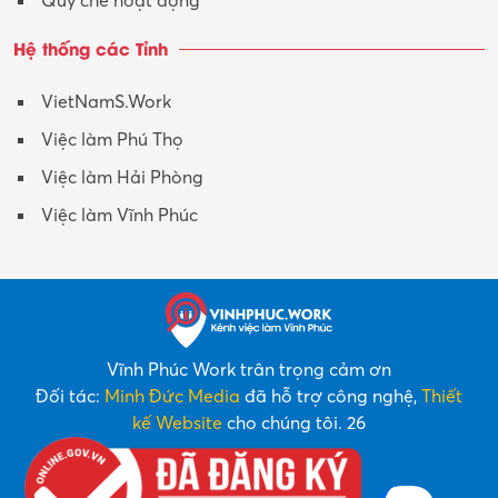
Quy chế hoạt động
Hệ thống các Tỉnh
VietNamS.Work
Việc làm Phú Thọ
Việc làm Hải Phòng
Việc làm Vĩnh Phúc
Vĩnh Phúc Work trân trọng cảm ơn
Đối tác:
Minh Đức Media
đã hỗ trợ công nghệ,
Thiết
kế Website
cho chúng tôi. 26