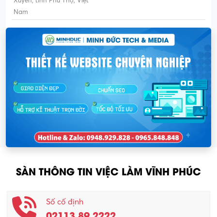
Xuyên, tỉnh Phú Thọ, Việt
Nam
SÀN THÔNG TIN VIỆC LÀM VĨNH PHÚC
Số cố định
02113.89.2222