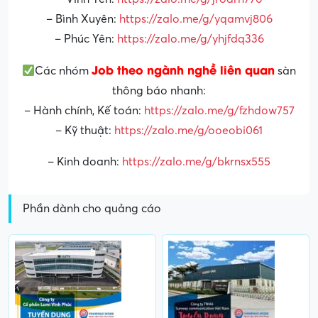
– Bình Xuyên:
https://zalo.me/g/yqamvj806
– Phúc Yên:
https://zalo.me/g/yhjfdq336
Job theo ngành nghề liên quan
Các nhóm
sàn
thông báo nhanh:
– Hành chính, Kế toán:
https://zalo.me/g/fzhdow757
– Kỹ thuật:
https://zalo.me/g/ooeobi061
– Kinh doanh:
https://zalo.me/g/bkrnsx555
Phần dành cho quảng cáo