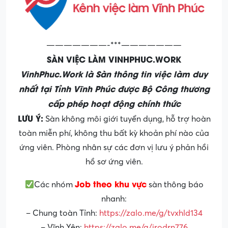
———————-***———————
SÀN VIỆC LÀM VINHPHUC.WORK
VinhPhuc.Work là Sàn thông tin việc làm duy
nhất tại Tỉnh Vĩnh Phúc được Bộ Công thương
cấp phép hoạt động chính thức
LƯU Ý:
Sàn không môi giới tuyển dụng, hỗ trợ hoàn
toàn miễn phí, không thu bất kỳ khoản phí nào của
ứng viên. Phòng nhân sự các đơn vị lưu ý phản hồi
hồ sơ ứng viên.
Job theo khu vực
Các nhóm
sàn thông báo
nhanh:
– Chung toàn Tỉnh:
https://zalo.me/g/tvxhld134
– Vĩnh Yên:
https://zalo.me/g/jrodrn776