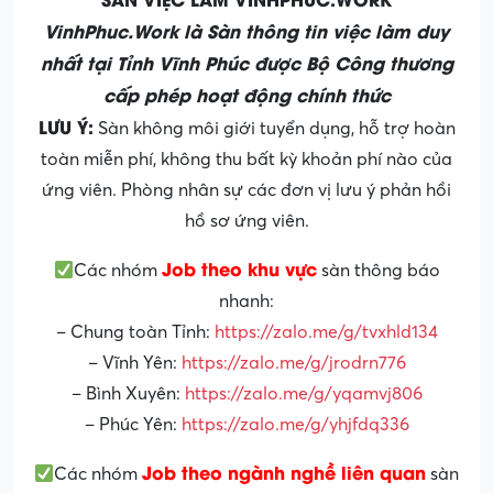
VinhPhuc.Work là Sàn thông tin việc làm duy
nhất tại Tỉnh Vĩnh Phúc được Bộ Công thương
cấp phép hoạt động chính thức
LƯU Ý:
Sàn không môi giới tuyển dụng, hỗ trợ hoàn
toàn miễn phí, không thu bất kỳ khoản phí nào của
ứng viên. Phòng nhân sự các đơn vị lưu ý phản hồi
hồ sơ ứng viên.
Job theo khu vực
Các nhóm
sàn thông báo
nhanh:
– Chung toàn Tỉnh:
https://zalo.me/g/tvxhld134
– Vĩnh Yên:
https://zalo.me/g/jrodrn776
– Bình Xuyên:
https://zalo.me/g/yqamvj806
– Phúc Yên:
https://zalo.me/g/yhjfdq336
Job theo ngành nghề liên quan
Các nhóm
sàn