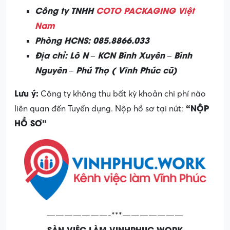
Công ty TNHH
COTO PACKAGING Việt
Nam
Phòng HCNS: 085.8866.033
Địa chỉ: Lô N – KCN Bình Xuyên – Bình
Nguyên – Phú Thọ ( Vĩnh Phúc cũ)
Lưu ý:
Công ty không thu bất kỳ khoản chi phí nào
“NỘP
liên quan đến Tuyển dụng. Nộp hồ sơ tại nút:
HỒ SƠ”
———————-***———————
SÀN VIỆC LÀM VINHPHUC.WORK