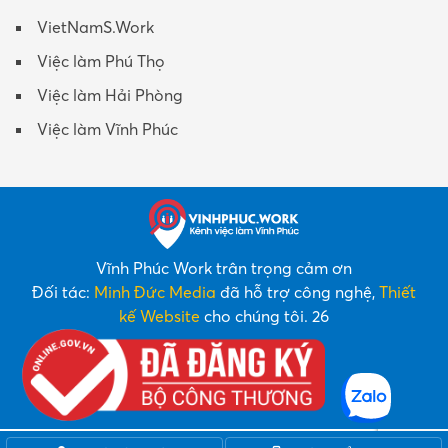
VietNamS.Work
Việc làm Phú Thọ
Việc làm Hải Phòng
Việc làm Vĩnh Phúc
Vĩnh Phúc Work trân trọng cảm ơn
Đối tác:
Minh Đức Media
đã hỗ trợ công nghệ,
Thiết
kế Website
cho chúng tôi. 26