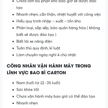
Chưa làm bộ phận kho bao giờ sẽ được đào
tạo
Nhanh nhẹn, cẩn thận, nhiệt huyết với công việc
Hiểu quy trình nhập – xuất – tồn kho
Phân loại, sắp xếp, bảo quản hàng hóa ( không
biết sẽ được đào tạo )
Biết lái xe nâng điện
Tuân thủ quy định, kỉ luật
Làm chuyên ngày nghỉ 4 chủ nhật
CÔNG NHÂN VẬN HÀNH MÁY TRONG
LĨNH VỰC BAO BÌ CARTON
Nam (tuổi từ 22 -35 tuổi)
Sức khỏe tốt
Chưa vận hành máy bao giờ có thể đào tạo
Nhanh nhẹn