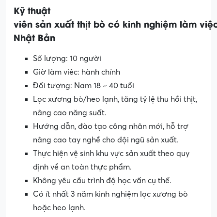
Kỹ
thuật
viên
sản
xuất
thịt
bò
có
kinh
nghiệm
làm
việ
Nhật
Bản
Số lượng: 10 người
Giờ làm viêc: hành chính
Đối tượng: Nam 18 ~ 40 tuổi
Lọc xương bò/heo lạnh, tăng tỷ lệ thu hồi thịt,
nâng cao năng suất.
Hướng dẫn, đào tạo công nhân mới, hỗ trợ
nâng cao tay nghề cho đội ngũ sản xuất.
Thực hiện vệ sinh khu vực sản xuất theo quy
định về an toàn thực phẩm.
Không yêu cầu trình độ học vấn cụ thể.
Có ít nhất 3 năm kinh nghiệm lọc xương bò
hoặc heo lạnh.