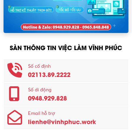
SÀN THÔNG TIN VIỆC LÀM VĨNH PHÚC
Số cố định
02113.89.2222
Số di động
0948.929.828
Email hỗ trợ
lienhe@vinhphuc.work