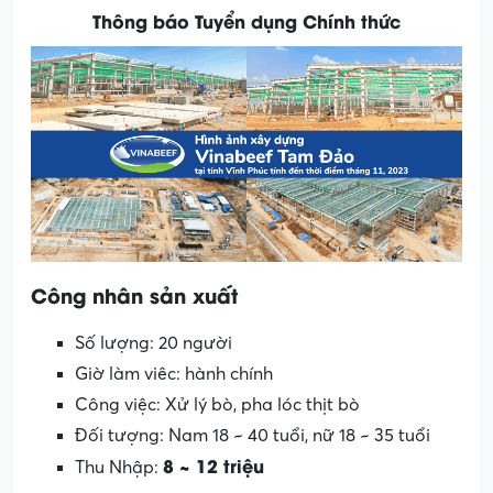
Thông báo Tuyển dụng Chính thức
Công
nhân
sản
xuất
Số lượng: 20 người
Giờ làm viêc: hành chính
Công việc: Xử lý bò, pha lóc thịt bò
Đối tượng: Nam 18 ~ 40 tuổi, nữ 18 ~ 35 tuổi
8 ~ 12
triệu
Thu Nhập: