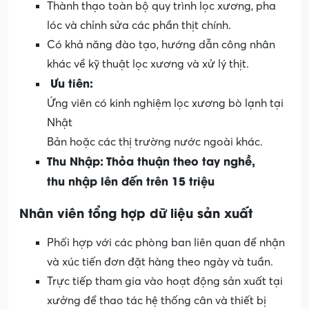
Thành thạo toàn bộ quy trình lọc xương, pha
lóc và chỉnh sửa các phần thịt chính.
Có khả năng đào tạo, hướng dẫn công nhân
khác về kỹ thuật lọc xương và xử lý thịt.
Ưu
tiên
:
Ứng viên có kinh nghiệm lọc xương bò lạnh tại
Nhật
Bản hoặc các thị trường nước ngoài khác.
Thu
Nhập
:
Thỏa
thuận
theo
tay
nghề
,
thu
nhập
lên
đến
trên
15
triệu
Nhân
viên
tổng
hợp
dữ
liệu
sản
xuất
Phối hợp với các phòng ban liên quan để nhận
và xúc tiến đơn đặt hàng theo ngày và tuần.
Trực tiếp tham gia vào hoạt động sản xuất tại
xưởng để thao tác hệ thống cân và thiết bị