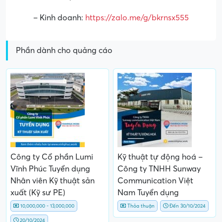
– Kinh doanh:
https://zalo.me/g/bkrnsx555
Phần dành cho quảng cáo
Công ty Cổ phần Lumi
Kỹ thuật tự động hoá –
Vĩnh Phúc Tuyển dụng
Công ty TNHH Sunway
Nhân viên Kỹ thuật sản
Communication Việt
xuất (Kỹ sư PE)
Nam Tuyển dụng
10,000,000 - 13,000,000
Thỏa thuận
Đến 30/10/2024
20/10/2024