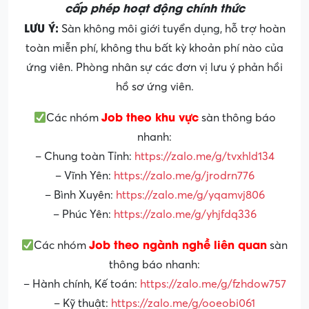
cấp phép hoạt động chính thức
LƯU Ý:
Sàn không môi giới tuyển dụng, hỗ trợ hoàn
toàn miễn phí, không thu bất kỳ khoản phí nào của
ứng viên. Phòng nhân sự các đơn vị lưu ý phản hồi
hồ sơ ứng viên.
Job theo khu vực
Các nhóm
sàn thông báo
nhanh:
– Chung toàn Tỉnh:
https://zalo.me/g/tvxhld134
– Vĩnh Yên:
https://zalo.me/g/jrodrn776
– Bình Xuyên:
https://zalo.me/g/yqamvj806
– Phúc Yên:
https://zalo.me/g/yhjfdq336
Job theo ngành nghề liên quan
Các nhóm
sàn
thông báo nhanh:
– Hành chính, Kế toán:
https://zalo.me/g/fzhdow757
– Kỹ thuật:
https://zalo.me/g/ooeobi061