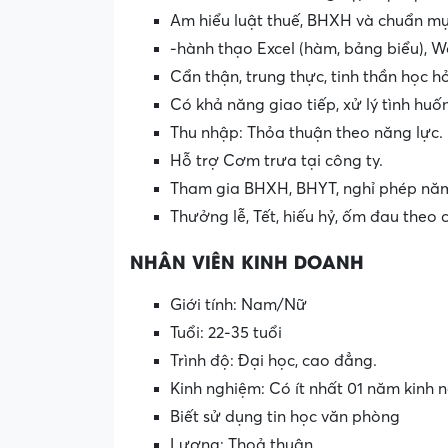
Am hiểu luật thuế, BHXH và chuẩn mự
-hành thạo Excel (hàm, bảng biểu), 
Cẩn thận, trung thực, tinh thần học h
Có khả năng giao tiếp, xử lý tình huố
Thu nhập: Thỏa thuận theo năng lực.
Hỗ trợ Cơm trưa tại công ty.
Tham gia BHXH, BHYT, nghỉ phép năm
Thưởng lễ, Tết, hiếu hỷ, ốm đau theo 
NHÂN VIÊN KINH DOANH
Giới tính: Nam/Nữ
Tuổi: 22-35 tuổi
Trình độ: Đại học, cao đẳng.
Kinh nghiệm: Có ít nhất 01 năm kinh 
Biết sử dụng tin học văn phòng
Lương: Thoả thuận