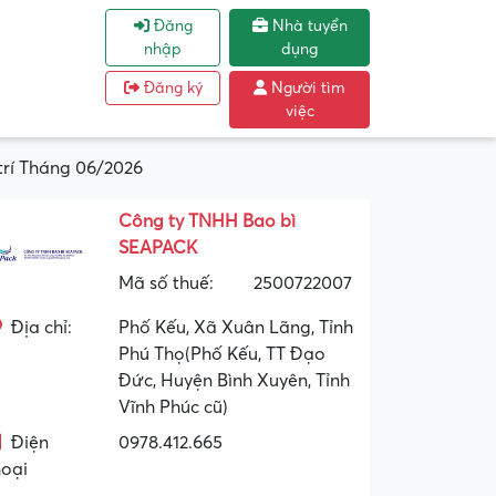
Đăng
Nhà tuyển
nhập
dụng
Đăng ký
Người tìm
việc
rí Tháng 06/2026
Công ty TNHH Bao bì
SEAPACK
Mã số thuế:
2500722007
Địa chỉ:
Phố Kếu, Xã Xuân Lãng, Tỉnh
Phú Thọ(Phố Kếu, TT Đạo
Đức, Huyện Bình Xuyên, Tỉnh
Vĩnh Phúc cũ)
Điện
0978.412.665
hoại