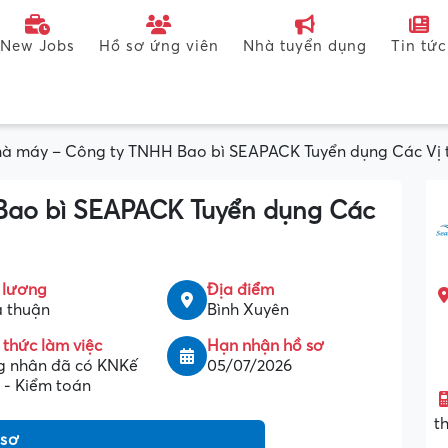
New Jobs
Hồ sơ ứng viên
Nhà tuyển dụng
Tin tức
à máy – Công ty TNHH Bao bì SEAPACK Tuyển dụng Các Vị t
Bao bì SEAPACK Tuyển dụng Các
 lương
Địa điểm
 thuận
Bình Xuyên
 thức làm việc
Hạn nhận hồ sơ
 nhân đã có KNKế
05/07/2026
 - Kiểm toán
t
 sơ