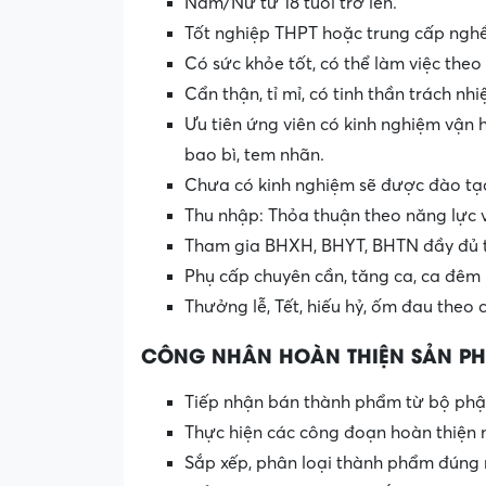
Nam/Nữ từ 18 tuổi trở lên.
Tốt nghiệp THPT hoặc trung cấp nghề
Có sức khỏe tốt, có thể làm việc theo
Cẩn thận, tỉ mỉ, có tinh thần trách nhi
Ưu tiên ứng viên có kinh nghiệm vận
bao bì, tem nhãn.
Chưa có kinh nghiệm sẽ được đào tạ
Thu nhập: Thỏa thuận theo năng lực 
Tham gia BHXH, BHYT, BHTN đầy đủ t
Phụ cấp chuyên cần, tăng ca, ca đêm 
Thưởng lễ, Tết, hiếu hỷ, ốm đau theo 
CÔNG NHÂN HOÀN THIỆN SẢN P
Tiếp nhận bán thành phẩm từ bộ phận
Thực hiện các công đoạn hoàn thiện n
Sắp xếp, phân loại thành phẩm đúng 