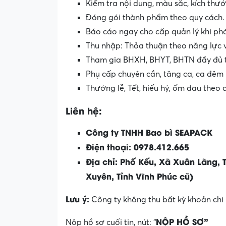
Kiểm tra nội dung, màu sắc, kích thư
Đóng gói thành phẩm theo quy cách.
Báo cáo ngay cho cấp quản lý khi phá
Thu nhập: Thỏa thuận theo năng lực 
Tham gia BHXH, BHYT, BHTN đầy đủ t
Phụ cấp chuyên cần, tăng ca, ca đêm 
Thưởng lễ, Tết, hiếu hỷ, ốm đau theo 
Liên hệ:
Công ty TNHH Bao bì SEAPACK
Điện thoại: 0978.412.665
Địa chỉ:
Phố Kếu, Xã Xuân Lãng, T
Xuyên, Tỉnh Vĩnh Phúc cũ)
Lưu ý:
Công ty không thu bất kỳ khoản chi 
NỘP HỒ SƠ”
Nộp hồ sơ cuối tin, nút: “