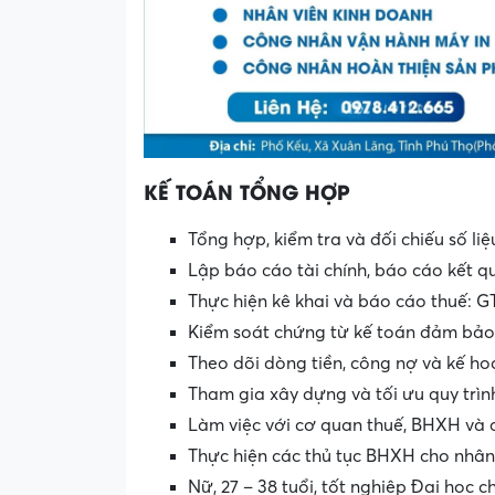
KẾ TOÁN TỔNG HỢP
Tổng hợp, kiểm tra và đối chiếu số liệ
Lập báo cáo tài chính, báo cáo kết q
Thực hiện kê khai và báo cáo thuế: 
Kiểm soát chứng từ kế toán đảm bảo 
Theo dõi dòng tiền, công nợ và kế ho
Tham gia xây dựng và tối ưu quy trình
Làm việc với cơ quan thuế, BHXH và c
Thực hiện các thủ tục BHXH cho nhân
Nữ, 27 – 38 tuổi, tốt nghiệp Đại học c