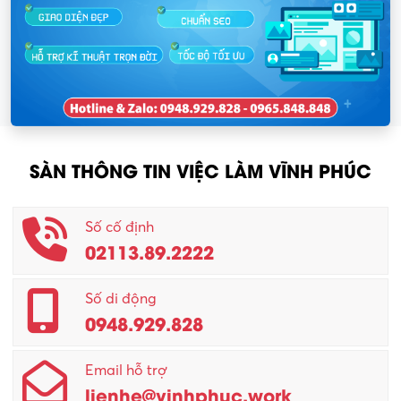
SÀN THÔNG TIN VIỆC LÀM VĨNH PHÚC
Số cố định
02113.89.2222
Số di động
0948.929.828
Email hỗ trợ
lienhe@vinhphuc.work