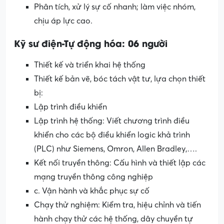
Phân tích, xử lý sự cố nhanh; làm việc nhóm,
chịu áp lực cao.
K
ỹ
s
ư
đ
i
ện
-T
ự
động
hóa
: 06 ngư
ời
Thiết kế và triển khai hệ thống
Thiết kế bản vẽ, bóc tách vật tư, lựa chọn thiết
bị:
Lập trình điều khiển
Lập trình hệ thống: Viết chương trình điều
khiển cho các bộ điều khiển logic khả trình
(PLC) như Siemens, Omron, Allen Bradley,….
Kết nối truyền thông: Cấu hình và thiết lập các
mạng truyền thông công nghiệp
c. Vận hành và khắc phục sự cố
Chạy thử nghiệm: Kiểm tra, hiệu chỉnh và tiến
hành chạy thử các hệ thống, dây chuyền tự