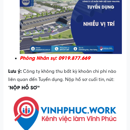
Phòng Nhân sự: 0919.877.669
Lưu ý:
Công ty không thu bất kỳ khoản chi phí nào
liên quan đến Tuyển dụng. Nộp hồ sơ cuối tin, nút:
NỘP HỒ SƠ”
“