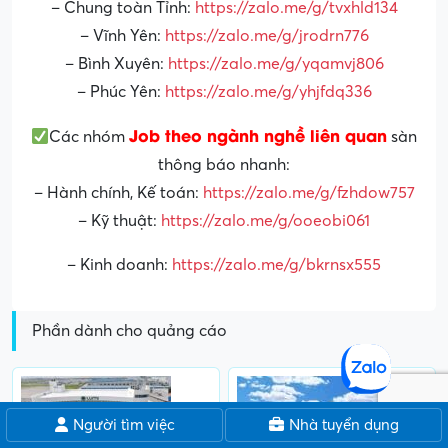
– Chung toàn Tỉnh:
https://zalo.me/g/tvxhld134
– Vĩnh Yên:
https://zalo.me/g/jrodrn776
– Bình Xuyên:
https://zalo.me/g/yqamvj806
– Phúc Yên:
https://zalo.me/g/yhjfdq336
Job theo ngành nghề liên quan
Các nhóm
sàn
thông báo nhanh:
– Hành chính, Kế toán:
https://zalo.me/g/fzhdow757
– Kỹ thuật:
https://zalo.me/g/ooeobi061
– Kinh doanh:
https://zalo.me/g/bkrnsx555
Phần dành cho quảng cáo
Người tìm việc
Nhà tuyển dụng