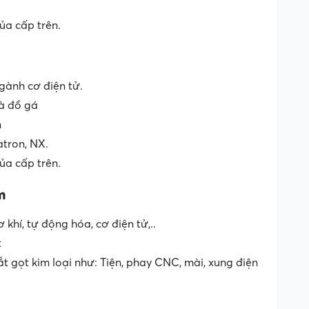
ủa cấp trên.
gành cơ điện tử.
và đồ gá
n
tron, NX.
ủa cấp trên.
m
khí, tự động hóa, cơ điện tử,..
t
t gọt kim loại như: Tiện, phay CNC, mài, xung điện