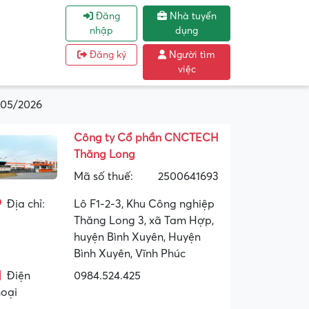
Đăng
Nhà tuyển
nhập
dụng
Đăng ký
Người tìm
việc
 05/2026
Công ty Cổ phần CNCTECH
Thăng Long
Mã số thuế:
2500641693
Địa chỉ:
Lô F1-2-3, Khu Công nghiệp
Thăng Long 3, xã Tam Hợp,
huyện Bình Xuyên, Huyện
Bình Xuyên, Vĩnh Phúc
Điện
0984.524.425
hoại