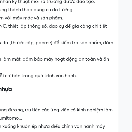
nhân kỹ thuật mới ra trường được đào tạo.
dụng thành thạo dụng cụ đo lường.
hiệm với máy móc và sản phẩm.
, thiết lập thông số, dao cụ để gia công chi tiết
ụ đo (thước cặp, panme) để kiểm tra sản phẩm, đảm
ầu làm mát, đảm bảo máy hoạt động an toàn và ổn
lỗi cơ bản trong quá trình vận hành.
 nhựa
tương đương, ưu tiên các ứng viên có kinh nghiệm làm
umitomo,..
lên xuống khuôn ép nhựa điều chỉnh vận hành máy