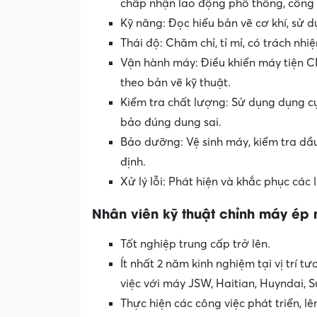
chấp nhận lao động phổ thông, công 
Kỹ năng: Đọc hiểu bản vẽ cơ khí, sử 
Thái độ: Chăm chỉ, tỉ mỉ, có trách n
Vận hành máy: Điều khiển máy tiện CNC
theo bản vẽ kỹ thuật.
Kiểm tra chất lượng: Sử dụng dụng c
bảo đúng dung sai.
Bảo dưỡng: Vệ sinh máy, kiểm tra d
định.
Xử lý lỗi: Phát hiện và khắc phục các 
Nhân viên kỹ thuật chỉnh máy ép
Tốt nghiệp trung cấp trở lên.
Ít nhất 2 năm kinh nghiệm tại vị trí 
việc với máy JSW, Haitian, Huyndai, S
Thực hiện các công việc phát triển, 