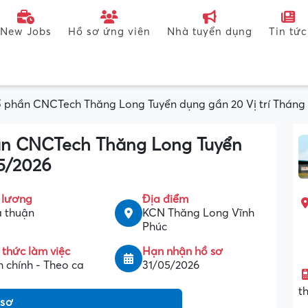
New Jobs
Hồ sơ ứng viên
Nhà tuyển dụng
Tin tức
 phần CNCTech Thăng Long Tuyển dụng gần 20 Vị trí Tháng
ần CNCTech Thăng Long Tuyển
05/2026
 lương
Địa điểm
 thuận
KCN Thăng Long Vĩnh
Phúc
 thức làm việc
Hạn nhận hồ sơ
 chính - Theo ca
31/05/2026
t
 sơ