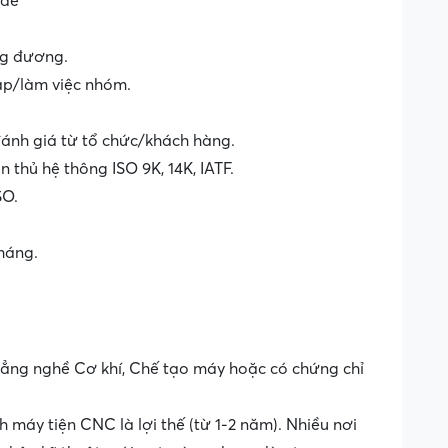
 đề
ng đương.
ập/làm việc nhóm.
đánh giá từ tổ chức/khách hàng.
 thủ hệ thông ISO 9K, 14K, IATF.
SO.
háng.
 đẳng nghề Cơ khí, Chế tạo máy hoặc có chứng chỉ
 máy tiện CNC là lợi thế (từ 1-2 năm). Nhiều nơi