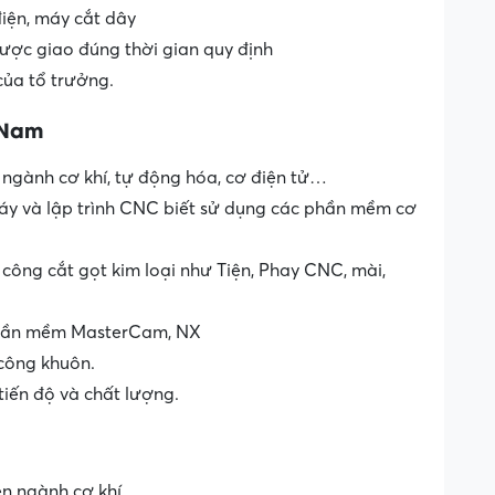
iện, máy cắt dây
ược giao đúng thời gian quy định
của tổ trưởng.
 Nam
 ngành cơ khí, tự động hóa, cơ điện tử…
áy và lập trình CNC biết sử dụng các phần mềm cơ
 công cắt gọt kim loại như Tiện, Phay CNC, mài,
phần mềm MasterCam, NX
 công khuôn.
iến độ và chất lượng.
n ngành cơ khí.