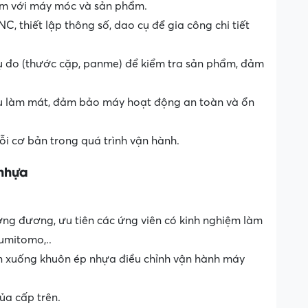
hiệm với máy móc và sản phẩm.
, thiết lập thông số, dao cụ để gia công chi tiết
ụ đo (thước cặp, panme) để kiểm tra sản phẩm, đảm
ầu làm mát, đảm bảo máy hoạt động an toàn và ổn
lỗi cơ bản trong quá trình vận hành.
 nhựa
tương đương, ưu tiên các ứng viên có kinh nghiệm làm
umitomo,..
lên xuống khuôn ép nhựa điều chỉnh vận hành máy
ủa cấp trên.