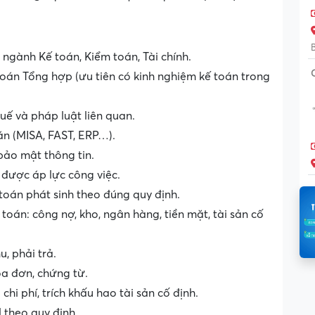
ngành Kế toán, Kiểm toán, Tài chính.
 toán Tổng hợp (ưu tiên có kinh nghiệm kế toán trong
uế và pháp luật liên quan.
n (MISA, FAST, ERP…).
bảo mật thông tin.
 được áp lực công việc.
 toán phát sinh theo đúng quy định.
toán: công nợ, kho, ngân hàng, tiền mặt, tài sản cố
, phải trả.
óa đơn, chứng từ.
hi phí, trích khấu hao tài sản cố định.
theo quy định.