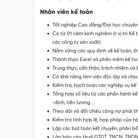
Nhân viên
kế toán
Tốt nghiệp Cao đẳng/Đại học chuyên 
Có từ 01 năm kinh nghiệm ở vị trí Kế
các công ty sản xuất)
Nắm vững các quy định về kế toán, th
Thành thạo Excel và phần mềm kế toá
Trung thực, cẩn thận, trách nhiệm và 
Có khả năng làm việc độc lập và chịu
Kiểm tra, hạch toán các nghiệp vụ kế
Tổng hợp số liệu từ các phần hành kế 
-định, tiền lương…
Theo dõi và đối chiếu công nợ phải thu
Kiểm tra tính hợp lệ, hợp pháp của h
Lập các bút toán kết chuyển, phân bổ c
Lập báo cáo thuế GTGT, TNCN, TNDN 