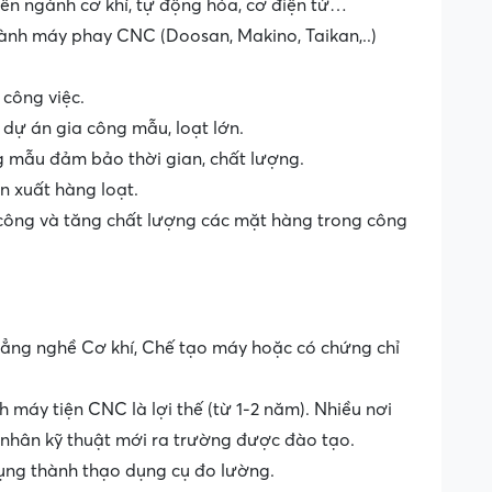
ên ngành cơ khí, tự động hóa, cơ điện tử…
hành máy phay CNC (Doosan, Makino, Taikan,..)
 công việc.
 dự án gia công mẫu, loạt lớn.
g mẫu đảm bảo thời gian, chất lượng.
ản xuất hàng loạt.
a công và tăng chất lượng các mặt hàng trong công
 đẳng nghề Cơ khí, Chế tạo máy hoặc có chứng chỉ
 máy tiện CNC là lợi thế (từ 1-2 năm). Nhiều nơi
nhân kỹ thuật mới ra trường được đào tạo.
dụng thành thạo dụng cụ đo lường.