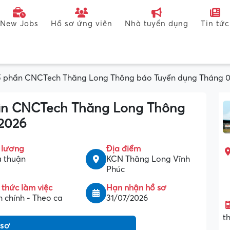
New Jobs
Hồ sơ ứng viên
Nhà tuyển dụng
Tin tức
ổ phần CNCTech Thăng Long Thông báo Tuyển dụng Tháng 
ần CNCTech Thăng Long Thông
2026
 lương
Địa điểm
 thuận
KCN Thăng Long Vĩnh
Phúc
 thức làm việc
Hạn nhận hồ sơ
 chính - Theo ca
31/07/2026
t
 sơ