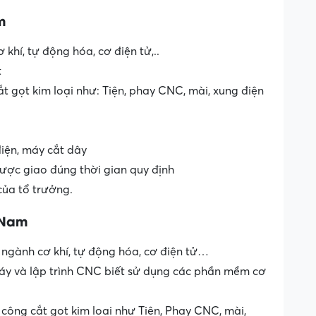
m
khí, tự động hóa, cơ điện tử,..
t
t gọt kim loại như: Tiện, phay CNC, mài, xung điện
iện, máy cắt dây
ược giao đúng thời gian quy định
của tổ trưởng.
 Nam
 ngành cơ khí, tự động hóa, cơ điện tử…
áy và lập trình CNC biết sử dụng các phần mềm cơ
 công cắt gọt kim loại như Tiện, Phay CNC, mài,