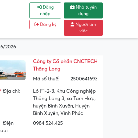
Đăng
Nhà tuyển
nhập
dụng
Đăng ký
Người tìm
việc
06/2026
Công ty Cổ phần CNCTECH
Thăng Long
Mã số thuế:
2500641693
Địa chỉ:
Lô F1-2-3, Khu Công nghiệp
Thăng Long 3, xã Tam Hợp,
huyện Bình Xuyên, Huyện
Bình Xuyên, Vĩnh Phúc
Điện
0984.524.425
hoại