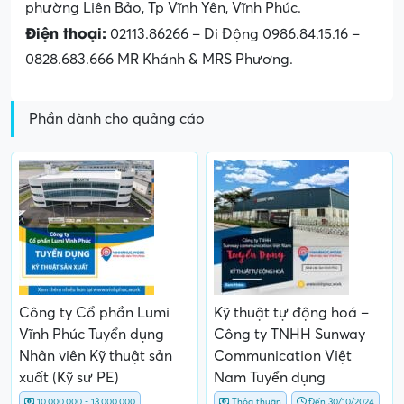
phường Liên Bảo, Tp Vĩnh Yên, Vĩnh Phúc.
Điện thoại:
02113.86266 – Di Động 0986.84.15.16 –
0828.683.666 MR Khánh & MRS Phương.
Phần dành cho quảng cáo
Công ty Cổ phần Lumi
Kỹ thuật tự động hoá –
Vĩnh Phúc Tuyển dụng
Công ty TNHH Sunway
Nhân viên Kỹ thuật sản
Communication Việt
xuất (Kỹ sư PE)
Nam Tuyển dụng
10,000,000 - 13,000,000
Thỏa thuận
Đến 30/10/2024