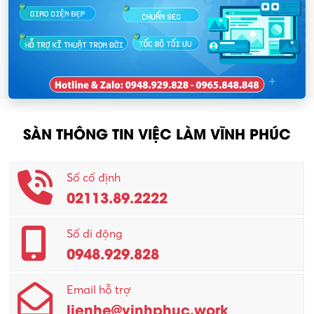
SÀN THÔNG TIN VIỆC LÀM VĨNH PHÚC
Số cố định
02113.89.2222
Số di động
0948.929.828
Email hỗ trợ
lienhe@vinhphuc.work