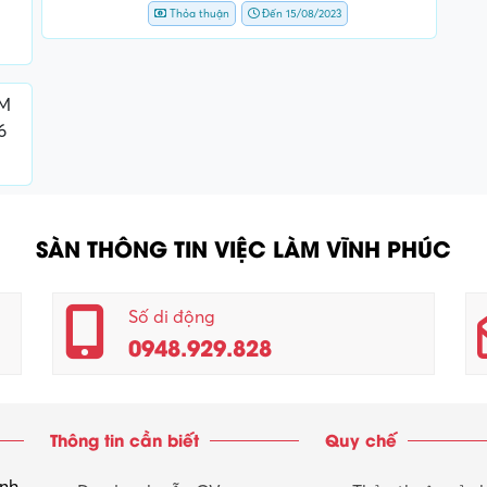
Thỏa thuận
Đến 15/08/2023
UM
6
SÀN THÔNG TIN VIỆC LÀM VĨNH PHÚC
Số di động
0948.929.828
Thông tin cần biết
Quy chế
inh