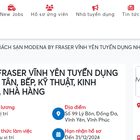
New Jobs
Hồ sơ ứng viên
Nhà tuyển dụng
Tin tức
ÁCH SẠN MODENA BY FRASER VĨNH YÊN TUYỂN DỤNG NHIỀU 
RASER VĨNH YÊN TUYỂN DỤNG
 TÂN, BẾP, KỸ THUẬT, KINH
, NHÀ HÀNG
 lương
Địa điểm
ị trí
Số 99 Lý Bôn, Đống Đa,
Vĩnh Yên, Vĩnh Phúc
 thức làm việc
Hạn nhận hồ sơ
 vị trí
Đến 31/12/2024