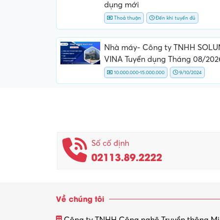
dụng mới
Thoả thuận
Đến khi tuyển đủ
Nhà máy- Công ty TNHH SOL
VINA Tuyển dụng Tháng 08/202
10.000.000-15.000.000
9/10/2024
Số cố định
02113.89.2222
Về chúng tôi
Công ty TNHH Công nghệ Truyền thông M