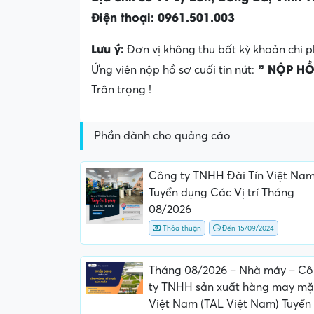
Điện thoại: 0961.501.003
Lưu ý:
Đơn vị không thu bất kỳ khoản chi p
” NỘP HỒ
Ứng viên nộp hồ sơ cuối tin nút:
Trân trọng !
Phần dành cho quảng cáo
Công ty TNHH Đài Tín Việt Na
Tuyển dụng Các Vị trí Tháng
08/2026
Thỏa thuận
Đến 15/09/2024
Tháng 08/2026 – Nhà máy – C
ty TNHH sản xuất hàng may mặ
Việt Nam (TAL Việt Nam) Tuyển