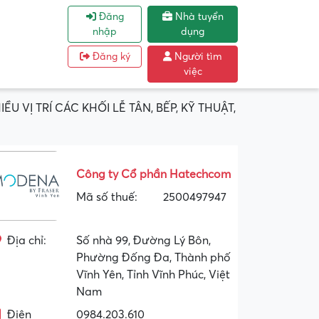
Đăng
Nhà tuyển
nhập
dụng
Đăng ký
Người tìm
việc
VỊ TRÍ CÁC KHỐI LỄ TÂN, BẾP, KỸ THUẬT,
Công ty Cổ phần Hatechcom
Mã số thuế:
2500497947
Địa chỉ:
Số nhà 99, Đường Lý Bôn,
Phường Đống Đa, Thành phố
Vĩnh Yên, Tỉnh Vĩnh Phúc, Việt
Nam
Điện
0984.203.610