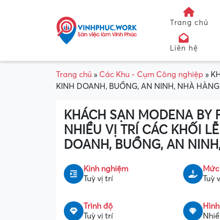
Trang chủ
Liên hệ
Trang chủ
»
Các Khu - Cụm Công nghiệp
»
KH
KINH DOANH, BUỒNG, AN NINH, NHÀ HÀNG
KHÁCH SẠN MODENA BY F
NHIỀU VỊ TRÍ CÁC KHỐI LỄ
DOANH, BUỒNG, AN NINH
Kinh nghiệm
Mức
Tuỳ vị trí
Tuỳ v
Trình độ
Hình
Tuỳ vị trí
Nhiều