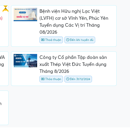
Gấp
Bệnh viện Hữu nghị Lạc Việt
m)
(LVFH) cơ sở Vĩnh Yên, Phúc Yên
Tuyển dụng Các Vị trí Tháng
08/2026
Thoả thuận
Đến khi tuyển đủ
WA
Công ty Cổ phần Tập đoàn sản
ng
xuất Thép Việt Đức Tuyển dụng
Tháng 8/2026
Thỏa thuận
Đến 31/12/2024
n