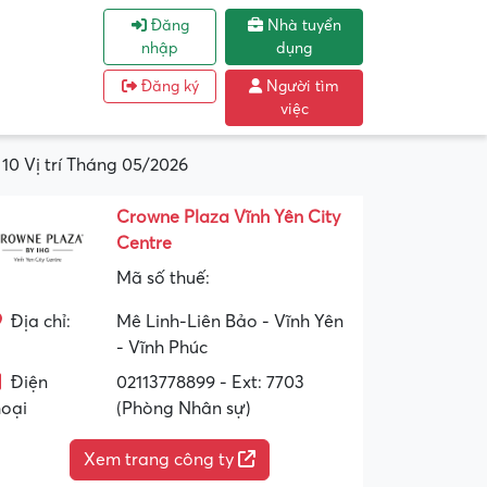
Đăng
Nhà tuyển
nhập
dụng
Đăng ký
Người tìm
việc
10 Vị trí Tháng 05/2026
Crowne Plaza Vĩnh Yên City
Centre
Mã số thuế:
Địa chỉ:
Mê Linh-Liên Bảo - Vĩnh Yên
- Vĩnh Phúc
Điện
02113778899 - Ext: 7703
hoại
(Phòng Nhân sự)
Xem trang công ty