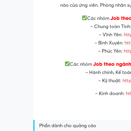
nào của ứng viên. Phòng nhân sự 
Job the
Các nhóm
– Chung toàn Tỉnh
– Vĩnh Yên:
htt
– Bình Xuyên:
ht
– Phúc Yên:
htt
Job theo ngành
Các nhóm
– Hành chính, Kế toá
– Kỹ thuật:
htt
– Kinh doanh:
ht
Phần dành cho quảng cáo