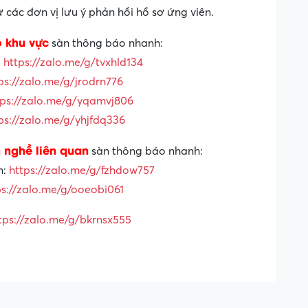
các đơn vị lưu ý phản hồi hồ sơ ứng viên.
o khu vực
sàn thông báo nhanh:
:
https://zalo.me/g/tvxhld134
ps://zalo.me/g/jrodrn776
tps://zalo.me/g/yqamvj806
ps://zalo.me/g/yhjfdq336
 nghề liên quan
sàn thông báo nhanh:
n:
https://zalo.me/g/fzhdow757
ps://zalo.me/g/ooeobi061
tps://zalo.me/g/bkrnsx555