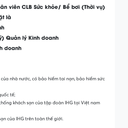
hân viên CLB Sức khỏe/ Bể bơi (Thời vụ)
ặt là
nh
lý) Quản lý Kinh doanh
nh doanh
của nhà nước, có bảo hiểm tai nạn, bảo hiểm sức
uốc tế;
 thống khách sạn của tập đoàn IHG tại Việt nam
n của IHG trên toàn thế giới.