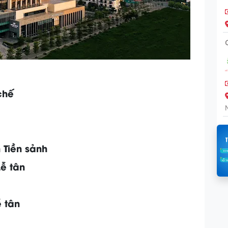
chế
 Tiền sảnh
Lễ tân
ễ tân