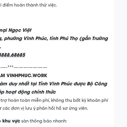
ời điểm hoàn thành thử việc.
mại Ngọc Việt
, phường Vĩnh Phúc, tỉnh Phú Thọ (gần Trường
.
8888.68685
—-***———————
LÀM VINHPHUC.WORK
làm duy nhất tại Tỉnh Vĩnh Phúc được Bộ Công
p hoạt động chính thức
trợ hoàn toàn miễn phí, không thu bất kỳ khoản phí
các đơn vị lưu ý phản hồi hồ sơ ứng viên.
o khu vực
sàn thông báo nhanh: