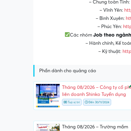
– Chung toàn Tỉnh:
– Vĩnh Yên:
htt
– Bình Xuyên:
ht
– Phúc Yên:
htt
Job theo ngành
Các nhóm
– Hành chính, Kế toá
– Kỹ thuật:
htt
Phần dành cho quảng cáo
N
Tháng 08/2026 – Công ty cổ ph
liên doanh Shinko Tuyển dụng
Tuỳ vị trí
Đến 30/11/2024
Tháng 08/2026 – Trường mầm