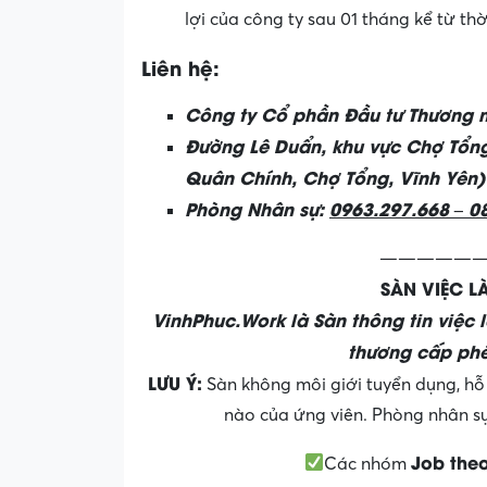
lợi của công ty sau 01 tháng kể từ th
Liên hệ:
Công ty Cổ phần Đầu tư Thương 
Đường Lê Duẩn, khu vực Chợ Tổng
Quân Chính, Chợ Tổng, Vĩnh Yên)
Phòng Nhân sự:
0963.297.668 – 0
——————
SÀN VIỆC 
VinhPhuc.Work là Sàn thông tin việc 
thương cấp phé
LƯU Ý:
Sàn không môi giới tuyển dụng, hỗ 
nào của ứng viên. Phòng nhân sự 
Job the
Các nhóm