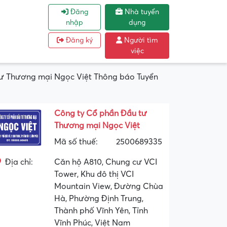
Đăng
Nhà tuyển
nhập
dụng
Đăng ký
Người tìm
việc
tư Thương mại Ngọc Việt Thông báo Tuyển
Công ty Cổ phần Đầu tư
Thương mại Ngọc Việt
Mã số thuế:
2500689335
Địa chỉ:
Căn hộ A810, Chung cư VCI
Tower, Khu đô thị VCI
Mountain View, Đường Chùa
Hà, Phường Định Trung,
Thành phố Vĩnh Yên, Tỉnh
Vĩnh Phúc, Việt Nam