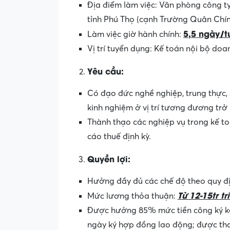
Địa điểm làm việc:
Văn phòng công ty
tỉnh Phú Thọ (cạnh Trường Quân Chín
5,5 ngày/t
Làm việc giờ hành chính:
Vị trí tuyển dụng: Kế toán nội bộ doa
Yêu cầu:
Có đạo đức nghề nghiệp, trung thực, 
kinh nghiệm ở vị trí tương đương trở 
Thành thạo các nghiệp vụ trong kế to
cáo thuế định kỳ.
Quyền lợi:
Hưởng đầy đủ các chế độ theo quy đị
Từ 12-15tr tr
Mức lương thỏa thuận:
Được hưởng 85% mức tiền công ký kết 
ngày ký hợp đồng lao động; được th