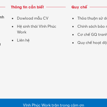
Thông tin cần biết
Quy chế
inh
Dowload mẫu CV
Thỏa thuận sử 
Hệ sinh thái Vĩnh Phúc
Chính sách bảo
Work
Cơ chế GQ tran
Liên hệ
Quy chế hoạt đ
g
Vĩnh Phúc Work trân trọng cảm ơn