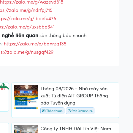
https://zalo.me/g/wazevd618
ps://zalo.me/g/ndrfpj715
tps://zalo.me/g/iboefu476
ps://zalo.me/g/uxsbbp341
 nghề liên quan
sàn thông báo nhanh:
n:
https://zalo.me/g/bgnrzq135
ps://zalo.me/g/nusgqf429
ổi bật
ần
Tháng 08/2026 – Nhà máy sản
xuất Tủ điện AIT GROUP Thông
báo Tuyển dụng
Thỏa thuận
Đến 31/10/2024
Công ty TNHH Đài Tín Việt Nam