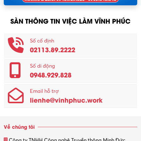
SÀN THÔNG TIN VIỆC LÀM VĨNH PHÚC
Số cố định
02113.89.2222
Số di động
0948.929.828
Email hỗ trợ
lienhe@vinhphuc.work
Về chúng tôi
Công ty TNHH Công nghệ Truyền thông Minh Đức