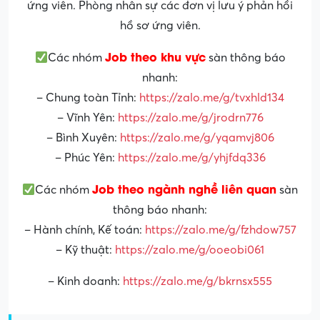
ứng viên. Phòng nhân sự các đơn vị lưu ý phản hồi
hồ sơ ứng viên.
Job theo khu vực
Các nhóm
sàn thông báo
nhanh:
– Chung toàn Tỉnh:
https://zalo.me/g/tvxhld134
– Vĩnh Yên:
https://zalo.me/g/jrodrn776
– Bình Xuyên:
https://zalo.me/g/yqamvj806
– Phúc Yên:
https://zalo.me/g/yhjfdq336
Job theo ngành nghề liên quan
Các nhóm
sàn
thông báo nhanh:
– Hành chính, Kế toán:
https://zalo.me/g/fzhdow757
– Kỹ thuật:
https://zalo.me/g/ooeobi061
– Kinh doanh:
https://zalo.me/g/bkrnsx555