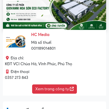
HC Media
Mã số thuế:
001189014801
Địa chỉ:
KĐT VCI Chùa Hà, Vĩnh Phúc, Phú Thọ
Điện thoại
0357 273 843
Xem trang công ty