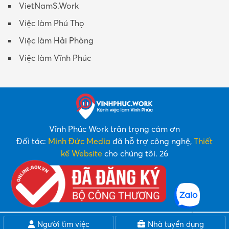
VietNamS.Work
Việc làm Phú Thọ
Việc làm Hải Phòng
Việc làm Vĩnh Phúc
Vĩnh Phúc Work trân trọng cảm ơn
Đối tác:
Minh Đức Media
đã hỗ trợ công nghệ,
Thiết
kế Website
cho chúng tôi. 26
Người tìm việc
Nhà tuyển dụng