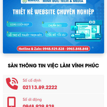
SÀN THÔNG TIN VIỆC LÀM VĨNH PHÚC
Số cố định
02113.89.2222
Số di động
0948.929.828