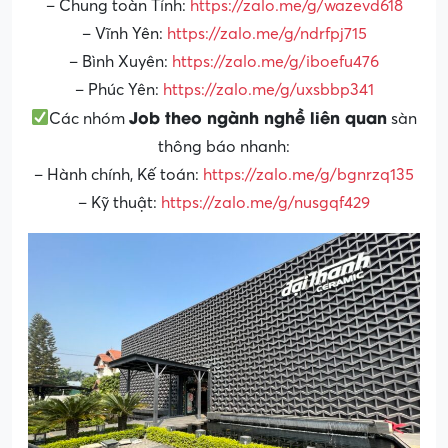
– Chung toàn Tỉnh:
https://zalo.me/g/wazevd618
– Vĩnh Yên:
https://zalo.me/g/ndrfpj715
– Bình Xuyên:
https://zalo.me/g/iboefu476
– Phúc Yên:
https://zalo.me/g/uxsbbp341
Job theo ngành nghề liên quan
Các nhóm
sàn
thông báo nhanh:
– Hành chính, Kế toán:
https://zalo.me/g/bgnrzq135
– Kỹ thuật:
https://zalo.me/g/nusgqf429