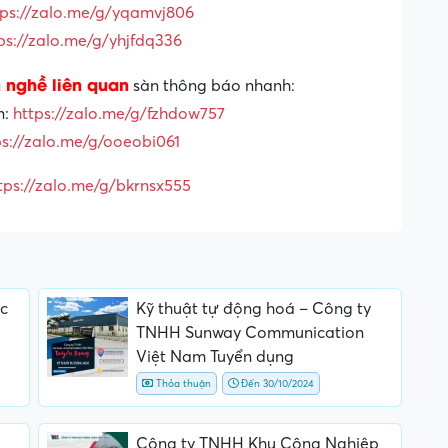
tps://zalo.me/g/yqamvj806
ps://zalo.me/g/yhjfdq336
 nghề liên quan
sàn thông báo nhanh:
n:
https://zalo.me/g/fzhdow757
ps://zalo.me/g/ooeobi061
tps://zalo.me/g/bkrnsx555
c
Kỹ thuật tự động hoá – Công ty
TNHH Sunway Communication
Việt Nam Tuyển dụng
Thỏa thuận
Đến 30/10/2024
Công ty TNHH Khu Công Nghiệp