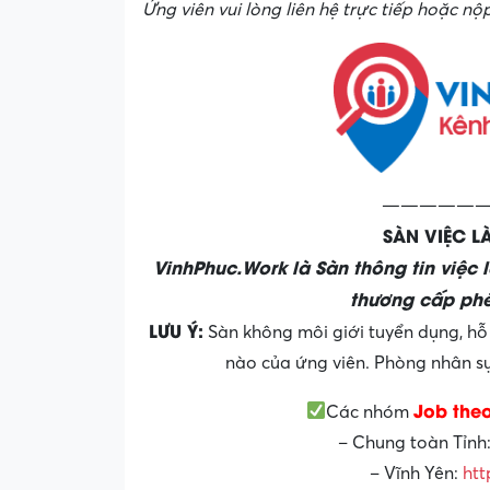
Ứng viên vui lòng liên hệ trực tiếp hoặc nộp
——————
SÀN VIỆC 
VinhPhuc.Work là Sàn thông tin việc 
thương cấp phé
LƯU Ý:
Sàn không môi giới tuyển dụng, hỗ 
nào của ứng viên. Phòng nhân sự 
Job the
Các nhóm
– Chung toàn Tỉnh
– Vĩnh Yên:
htt